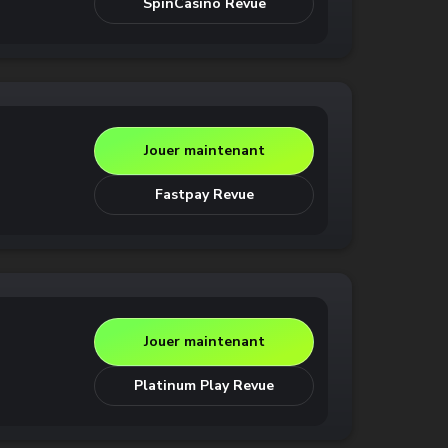
SpinCasino Revue
Jouer maintenant
Fastpay Revue
Jouer maintenant
Platinum Play Revue