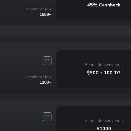
45% Cashback
Nombre de jeux
1558+
Bonus de bienvenue
$500 + 100 TG
Nombre de jeux
1100+
Bonus de bienvenue
$1000