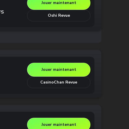
Jouer maintenant
FS
Oshi Revue
Jouer maintenant
CasinoChan Revue
Jouer maintenant