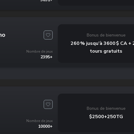
no
Bonus de bienvenue
260 % jusqu’à 3600 $ CA +
tours gratuits
Nombre de jeux
2395+
Bonus de bienvenue
$2500+250TG
Nombre de jeux
10000+