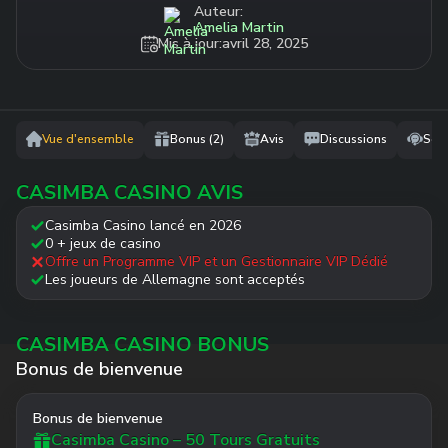
Auteur:
Amelia Martin
Mis à jour:
avril 28, 2025
Vue d'ensemble
Bonus (2)
Avis
Discussions
Serv
CASIMBA CASINO AVIS
Casimba Casino lancé en 2026
0 + jeux de casino
Offre un Programme VIP et un Gestionnaire VIP Dédié
Les joueurs de Allemagne sont acceptés
CASIMBA CASINO BONUS
Bonus de bienvenue
Bonus de bienvenue
Casimba Casino – 50 Tours Gratuits