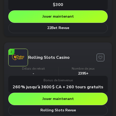
$300
Jouer maintenant
22Bet Revue
2
Rolling Slots Casino
Délais de retrait
Nombre de jeux
-
2395+
Bonus de bienvenue
260 % jusqu’à 3600 $ CA + 260 tours gratuits
Jouer maintenant
Rolling Slots Revue