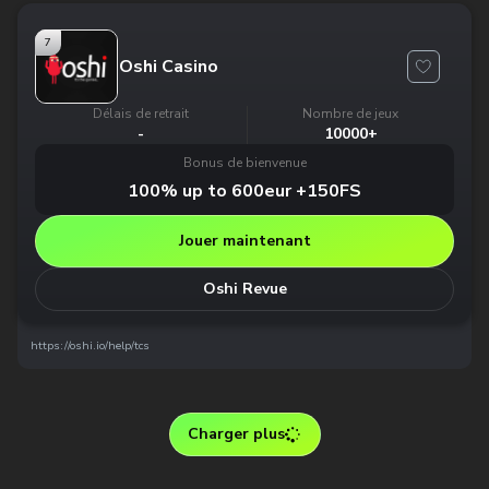
7
Oshi Casino
Délais de retrait
Nombre de jeux
-
10000+
Bonus de bienvenue
100% up to 600eur +150FS
Jouer maintenant
Oshi Revue
https://oshi.io/help/tcs
Charger plus