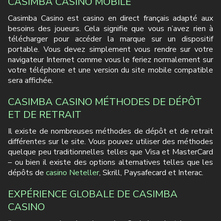
CASIMBA CASINO MOBILE
Casimba Casino est casino en direct français adapté aux
besoins des joueurs. Cela signifie que vous n’avez rien à
télécharger pour accéder la marque sur un dispositif
portable. Vous devez simplement vous rendre sur votre
navigateur Internet comme vous le feriez normalement sur
votre téléphone et une version du site mobile compatible
sera affichée.
CASIMBA CASINO MÉTHODES DE DÉPÔT
ET DE RETRAIT
Il existe de nombreuses méthodes de dépôt et de retrait
différentes sur le site. Vous pouvez utiliser des méthodes
quelque peu traditionnelles telles que Visa et MasterCard
– ou bien il existe des options alternatives telles que les
dépôts de
casino Neteller
, Skrill, Paysafecard et Interac.
EXPÉRIENCE GLOBALE DE CASIMBA
CASINO