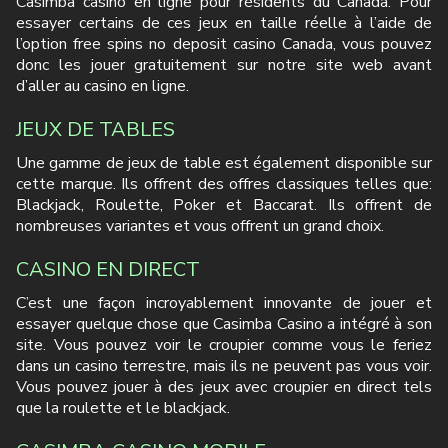
Casimba casino en ligne pour résidents du Canada. Pour
essayer certains de ces jeux en taille réelle à l’aide de
l’option free spins no deposit casino Canada, vous pouvez
donc les jouer gratuitement sur notre site web avant
d’aller au casino en ligne.
JEUX DE TABLES
Une gamme de jeux de table est également disponible sur
cette marque. Ils offrent des offres classiques telles que:
Blackjack, Roulette, Poker et Baccarat. Ils offrent de
nombreuses variantes et vous offrent un grand choix.
CASINO EN DIRECT
C’est une façon incroyablement innovante de jouer et
essayer quelque chose que Casimba Casino a intégré à son
site. Vous pouvez voir le croupier comme vous le feriez
dans un casino terrestre, mais ils ne peuvent pas vous voir.
Vous pouvez jouer à des jeux avec croupier en direct tels
que la roulette et le blackjack.