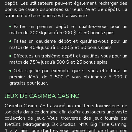
dépôt. Les utilisateurs peuvent également recharger des
bonus de casino disponibles sur leurs 2e et 3e dépôts. La
structure de leurs bonus est la suivante:
Faites un premier dépôt et qualifiez-vous pour un
match de 200% jusqu’à 5 000 $ et 50 bonus spins
Faites un deuxième dépôt et qualifiez-vous pour un
match de 40% jusqu’à 1 000 $ et 50 bonus spins
Effectuez un troisième dépôt et qualifiez-vous pour un
match de 75% jusqu’à 500 $ et 25 bonus spins
Cela signifie par exemple que si vous effectuez un
premier dépôt de 2 500 €, vous obtiendrez 5 000 €
gratuits pour jouer.
JEUX DE CASIMBA CASINO
Casimba Casino s’est associé aux meilleurs fournisseurs de
logiciels dans ce domaine afin d’offrir aux joueurs une vaste
collection de jeux. Vous trouverez des jeux fournis par
NetEnt, Microgaming, Elk Studios, NYX, Big Time Gaming,
1 × 2, ainsi que d’autres vous permettant de choisir non