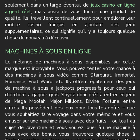
seulement dans un large éventail de
jeux casino en ligne
argent réel
, mais aussi de vous fournir une produit de
qualité. Ils travaillent continuellement pour améliorer leur
mobile casino français en ajoutant des jeux
supplémentaires, ce qui signifie qu’il y a toujours quelque
chose de nouveau à découvrir.
MACHINES À SOUS EN LIGNE
Le mélange de machines à sous disponibles sur cette
marque est incroyable. Vous pouvez tenter votre chance à
des machines à sous vidéo comme Starburst, Immortal
Romance, Fruit Warp, etc. Ils offrent également des jeux
de machine à sous à jackpots progressifs pour ceux qui
cherchent à gagner gros. Soyez donc prêt à entrer en jeux
de Mega Moolah, Major Millions, Divine Fortune, entre
autres. Ils possèdent des jeux pour tous les goûts – que
vous souhaitiez faire voyage dans votre mémoire et vous
amuser sur une machine à sous avec des fruits – ou tout au
sujet de l’aventure et vous voulez jouer à une machine à
sous avec des bonus, vous trouverez quelque chose à