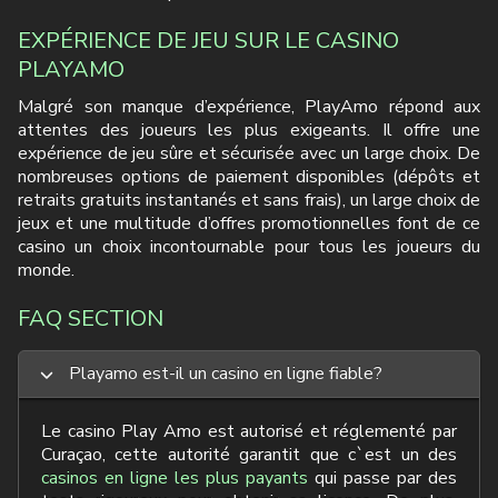
EXPÉRIENCE DE JEU SUR LE CASINO
PLAYAMO
Malgré son manque d’expérience, PlayAmo répond aux
attentes des joueurs les plus exigeants. Il offre une
expérience de jeu sûre et sécurisée avec un large choix. De
nombreuses options de paiement disponibles (dépôts et
retraits gratuits instantanés et sans frais), un large choix de
jeux et une multitude d’offres promotionnelles font de ce
casino un choix incontournable pour tous les joueurs du
monde.
FAQ SECTION
Playamo est-il un casino en ligne fiable?
Le casino Play Amo est autorisé et réglementé par
Curaçao, cette autorité garantit que c`est un des
casinos en ligne les plus payants
qui passe par des