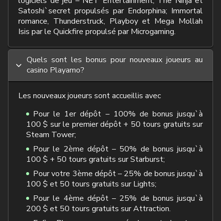
logiciels de jeu – NET Entertainment; The Ninja et
Satoshi`secret propulsés par Endorphina; Immortal
romance, Thunderstruck, Playboy et Mega Mollah
Isis par le Quickfire propulsé par Microgaming.
Quels sont les bonus pour nouveaux joueurs au
casino Playamo?
Les nouveaux joueurs sont accueillis avec
Pour le 1er dépôt – 100% de bonus jusqu`à
100 $ sur le premier dépôt + 50 tours gratuits sur
Steam Tower;
Pour le 2ème dépôt – 50% de bonus jusqu`à
100 $ + 50 tours gratuits sur Starburst;
Pour votre 3ème dépôt – 25% de bonus jusqu`à
100 $ et 50 tours gratuits sur Lights;
Pour le 4ème dépôt – 25% de bonus jusqu`à
200 $ et 50 tours gratuits sur Attraction.