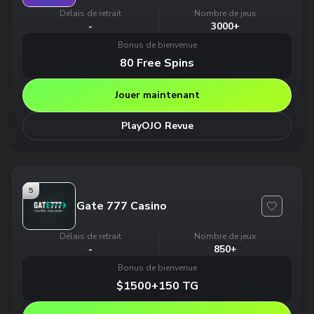
Délais de retrait
Nombre de jeux
-
3000+
Bonus de bienvenue
80 Free Spins
Jouer maintenant
PlayOJO Revue
5
Gate 777 Casino
Délais de retrait
Nombre de jeux
-
850+
Bonus de bienvenue
$1500+150 TG