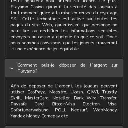
tests rigoureux pour obtenir sa licence. De plus,
Playamo Casino garantit la sécurité des joueurs à
tout moment grâce à la mise en œuvre du cryptage
SSL. Cette technologie est active sur toutes les
pages du site Web, garantissant que personne ne
peut lire ou déchiffrer les informations sensibles
envoyées au casino à quelque fin que ce soit. Donc,
nous sommes convaincus que les joueurs trouveront
ici une expérience de jeu équitable.
Comment puis-je déposer de l`argent sur
Playamo?
Afin de déposer de l`argent, les joueurs peuvent
utiliser EcoPayz, Maestro, Ukash, QIWI, Trustly,
Skrill, MasterCard, Neteller, Bank Wire Transfer,
Paysafe Card, Bitcoin,Visa Electron, Visa,
Sofortuberwaisung, POLi, Neosurf, WebMoney,
Yandex Money, Comepay etc.