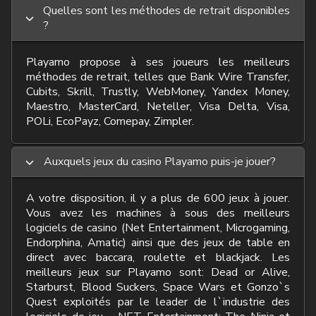
Quelles sont les méthodes de retrait disponibles
?
Playamo propose à ses joueurs les meilleurs
méthodes de retrait, telles que Bank Wire Transfer,
Cubits, Skrill, Trustly, WebMoney, Yandex Money,
Maestro, MasterCard, Neteller, Visa Delta, Visa,
POLi, EcoPayz, Comepay, Zimpler.
Auxquels jeux du casino Playamo puis-je jouer?
A votre disposition, il y a plus de 600 jeux à jouer.
Vous avez les machines à sous des meilleurs
logiciels de casino (Net Entertainment, Microgaming,
Endorphina, Amatic) ainsi que des jeux de table en
direct avec baccara, roulette et blackjack. Les
meilleurs jeux sur Playamo sont: Dead or Alive,
Starburst, Blood Suckers, Space Wars et Gonzo`s
Quest exploités par le leader de l`industrie des