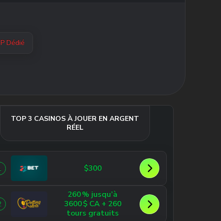
IP Dédié
TOP 3 CASINOS À JOUER EN ARGENT
RÉEL
$300
1
260 % jusqu’à
3600 $ CA + 260
2
tours gratuits