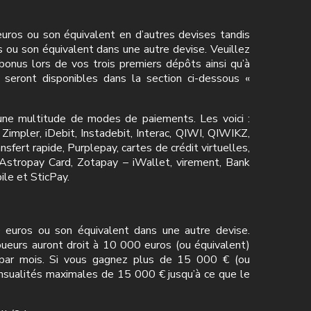
ros ou son équivalent en d’autres devises tandis
 ou son équivalent dans une autre devise. Veuillez
onus lors de vos trois premiers dépôts ainsi qu’à
 seront disponibles dans la section ci-dessous «
une multitude de modes de paiements. Les voici :
, Zimpler, iDebit, Instadebit, Interac, QIWI, QIWIKZ,
nsfert rapide, Purplepay, cartes de crédit virtuelles,
Astropay Card, Zotapay – iWallet, virement, Bank
ile et SticPay.
 euros ou son équivalent dans une autre devise.
oueurs auront droit à 10 000 euros (ou équivalent)
par mois. Si vous gagnez plus de 15 000 € (ou
ensualités maximales de 15 000 € jusqu’à ce que le