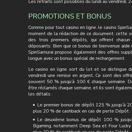
Les retraits sont possibles du lundi au vendredi, 
PROMOTIONS ET BONUS
Comme pour tout casino en ligne, le casino SpinSa
moment de la rédaction de ce document, cette of
des trois premiers dépôts, qui offrent chacu
déposants. Bien que ce bonus de bienvenue aide 
SpinSamurai propose également des offres supplé
longue avec un bonus spécial de rechargement.
Le casino en ligne sort du lot et se distingue 
vendredi une remise en argent. Ce sont des offr
souvent 50 % jusqu’à 100 € chaque semaine. D
être réclamés chaque semaine, et ils sont égaleme
les détails :
Le premier bonus de dépôt 125 % jusqu’à 2
plus 20 % de cashback en cas de perte Dépôt :
Le deuxième bonus de dépôt 100 % jusqu’à
Bgaming, notamment Deep Sea et Four Lucky 