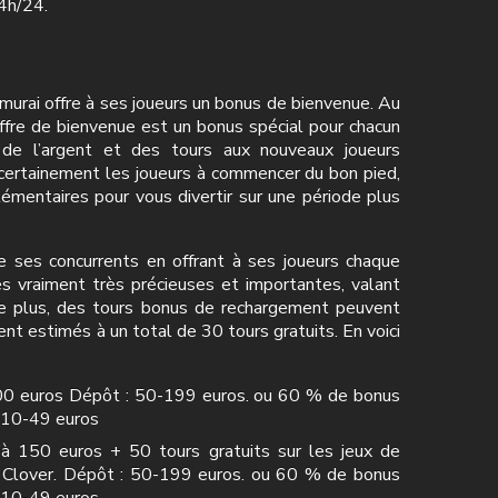
24h/24.
murai offre à ses joueurs un bonus de bienvenue. Au
fre de bienvenue est un bonus spécial pour chacun
n de l’argent et des tours aux nouveaux joueurs
certainement les joueurs à commencer du bon pied,
mentaires pour vous divertir sur une période plus
de ses concurrents en offrant à ses joueurs chaque
es vraiment très précieuses et importantes, valant
e plus, des tours bonus de rechargement peuvent
nt estimés à un total de 30 tours gratuits. En voici
00 euros Dépôt : 50-199 euros. ou 60 % de bonus
 10-49 euros
 150 euros + 50 tours gratuits sur les jeux de
Clover. Dépôt : 50-199 euros. ou 60 % de bonus