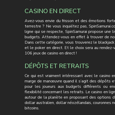
CASINO EN DIRECT
Avez-vous envie du frisson et des émotions forte
terrestre ? Ne vous inquiétez pas, SpinSamurai.c
ligne qui se respecte, SpinSamurai propose une li
budgets. Attendez-vous en effet à trouver de no
Dans cette catégorie, vous trouverez le blackjack e
et le poker en direct. Et le choix sera au rendez
106 jeux de casino en direct !
DÉPÔTS ET RETRAITS
Ce qui est vraiment intéressant avec le casino e
marge de manœuvre quand il s’agit des dépôts et 
pour les joueurs aux budgets différents ou en
flexibilité concernant les retraits. Le casino en lig
autour de la planète en proposant des options d
dollar australien, dollar néozélandais, couronnes
bitcoins.