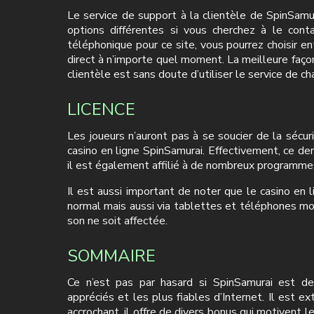
Le service de support à la clientèle de SpinSam
options différentes si vous cherchez à le contac
téléphonique pour ce site, vous pourrez choisir en
direct à n’importe quel moment. La meilleure façon
clientèle est sans doute d’utiliser le service de ch
LICENCE
Les joueurs n’auront pas à se soucier de la sécu
casino en ligne SpinSamurai. Effectivement, ce der
il est également affilié à de nombreux programme
Il est aussi important de noter que le casino en l
normal mais aussi via tablettes et téléphones mob
son ne soit affectée.
SOMMAIRE
Ce n’est pas par hasard si SpinSamurai est de
appréciés et les plus fiables d’Internet. Il est
accrochant, il offre de divers bonus qui motivent 