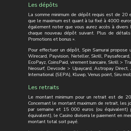
Les dépôts
La somme minimum de dépôt requis est de 20 eu
que le maximum est quant à lui fixé à 4000 euros
également noter que vous aurez accès à divers b
chaque nouveau dépôt suivant. Plus de détails
Promotions et bonus ».
Pour effectuer un dépôt, Spin Samurai propose 
Wirecard, Payvision, Neteller, Skrill, Paysafecard
EcoPayz, CoinsPaid, virement bancaire, Skrill > Tra
Neosurf, Devcode > Upaycard, Astropay Direct, 
International (SEPA), Kluwp, Venus point, Siru mob
Les retraits
Le montant minimum pour un retrait est de 20
Concernant le montant maximum de retrait, les j
par semaine et 15 000 euros (ou équivalent) 
équivalent), le Casino divisera le paiement en m
montant total soit payé.