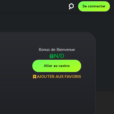
Se connecter
Bonus de Bienvenue
N/D
Aller au casino
AJOUTER AUX FAVORIS