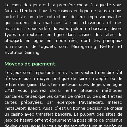
Le choix des jeux est la première chose à laquelle vous
faites attention. Tous les casinos en ligne de la liste dans
notre liste ont des collections de jeux impressionnantes
qui incluent des machines à sous classiques et des
machines à sous vidéo, du vidéo poker, du baccarat, divers
types de roulette en ligne dans casino, des sites de
blackjack en ligne en mode réel, dont les principaux
fournisseurs de logiciels sont Microgaming, NetEnt et
Évolution Gaming.
Moyens de paiement.
Les jeux sont importants, mais ils ne veulent rien dire s`il
n`existe aucun moyen pratique de faire un dépôt ou de
retirer des gains. Dans les meilleurs sites de jeux en ligne
CAD vous pourrez choisir entre plusieurs méthodes
bancaires, telles que les cartes de crédit ou de débit et les
cartes prépayées, par exemple Paysafecard, Interac,
InstaDebit, iDebit. Aussi c`est un bonne decision de choisir
un casino avec transfert bancaire. La plupart des sites de
jeux de hasard offrent également la possibilité de choisir la
devise dans laquelle vous souhaitez effectuer un dépôt, ce