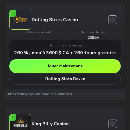
1
Rolling Slots Casino
Délais de retrait
Nombre de jeux
-
2395+
Bonus de bienvenue
260 % jusqu’à 3600 $ CA + 260 tours gratuits
Jouer maintenant
Rolling Slots Revue
https://rollingslots.com/terms-and-conditions
2
King Billy Casino