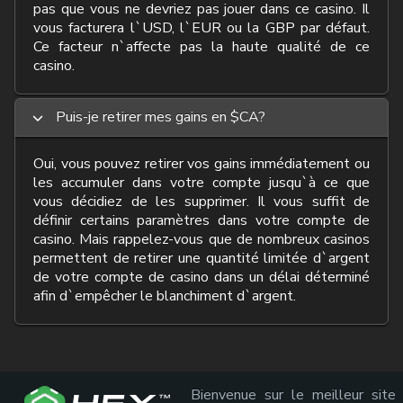
pas que vous ne devriez pas jouer dans ce casino. Il
vous facturera l`USD, l`EUR ou la GBP par défaut.
Ce facteur n`affecte pas la haute qualité de ce
casino.
Puis-je retirer mes gains en $CA?
Oui, vous pouvez retirer vos gains immédiatement ou
les accumuler dans votre compte jusqu`à ce que
vous décidiez de les supprimer. Il vous suffit de
définir certains paramètres dans votre compte de
casino. Mais rappelez-vous que de nombreux casinos
permettent de retirer une quantité limitée d`argent
de votre compte de casino dans un délai déterminé
afin d`empêcher le blanchiment d`argent.
Bienvenue sur le meilleur site