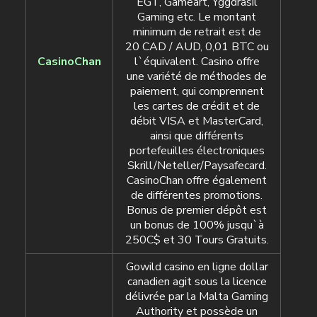
EGT, Gameart, Yggdrasil
Gaming etc. Le montant
minimum de retrait est de
20 CAD / AUD, 0,01 BTC ou
CasinoChan
l`équivalent. Casino offre
une variété de méthodes de
paiement, qui comprennent
les cartes de crédit et de
débit VISA et MasterCard,
ainsi que différents
portefeuilles électroniques
Skrill/Neteller/Paysafecard.
CasinoChan offre également
de différentes promotions.
Bonus de premier dépôt est
un bonus de 100% jusqu`à
250C$ et 30 Tours Gratuits.
Gowild casino en ligne dollar
canadien agit sous la licence
délivrée par la Malta Gaming
Authority et possède un