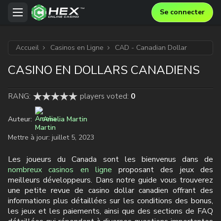
Se connecter
Accueil
Casinos en Ligne
CAD - Canadian Dollar
CASINO EN DOLLARS CANADIENS
RANG:
players voted:
0
Auteur:
Amelia Martin
Mettre à jour:
juillet 5, 2023
Les joueurs du Canada sont les bienvenus dans de
nombreux casinos en ligne
proposant des jeux des
meilleurs développeurs. Dans notre guide vous trouverez
une petite revue de casino dollar canadien offrant des
informations plus détaillées sur les conditions des bonus,
les jeux et les paiements, ainsi que des sections de FAQ