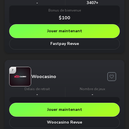
-
3407+
Bonus de bienvenue
$100
Jouer maintenant
Fastpay Revue
7
Woocasino
Délais de retrait
Nombre de jeux
-
-
Jouer maintenant
Woocasino Revue