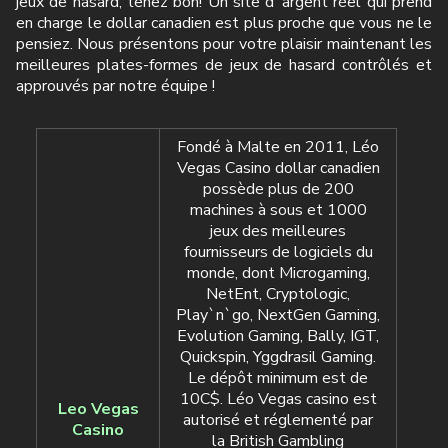
jeux de hasard, tenez bon! Un site d`argent réel qui prend
en charge le dollar canadien est plus proche que vous ne le
pensiez. Nous présentons pour votre plaisir maintenant les
meilleures plates-formes de jeux de hasard contrôlés et
approuvés par notre équipe !
Fondé à Malte en 2011, Léo
Vegas Casino dollar canadien
possède plus de 200
machines à sous et 1000
jeux des meilleures
fournisseurs de logiciels du
monde, dont Microgaming,
NetEnt, Cryptologic,
Play`n`go, NextGen Gaming,
Evolution Gaming, Bally, IGT,
Quickspin, Yggdrasil Gaming.
Le dépôt minimum est de
10C$. Léo Vegas casino est
Leo Vegas
autorisé et réglementé par
Casino
la British Gambling