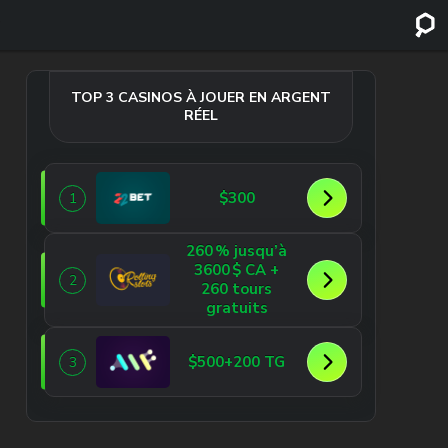
TOP 3 CASINOS À JOUER EN ARGENT
RÉEL
$300
1
260 % jusqu’à
3600 $ CA +
2
260 tours
gratuits
$500+200 TG
3