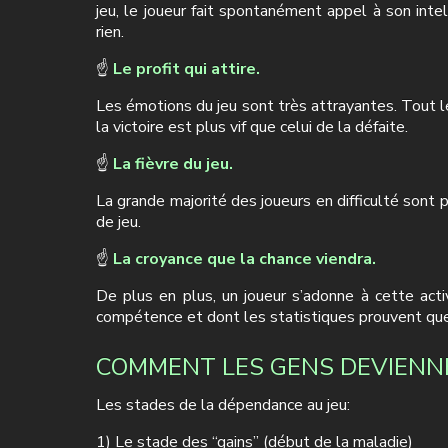
jeu, le joueur fait spontanément appel à son intel
rien.
☝
Le profit qui attire.
Les émotions du jeu sont très attrayantes. Tout l
la victoire est plus vif que celui de la défaite.
☝
La fièvre du jeu.
La grande majorité des joueurs en difficulté sont
de jeu.
☝
La croyance que la chance viendra.
De plus en plus, un joueur s’adonne à cette acti
compétence et dont les statistiques prouvent que 
COMMENT LES GENS DEVIEN
Les stades de la dépendance au jeu:
1) Le stade des “gains” (début de la maladie)