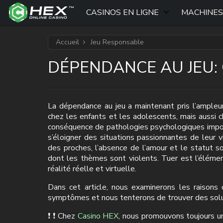
CASINOS EN LIGNE
MACHINES
Accueil
Jeu Responsable
DÉPENDANCE AU JEU:
La dépendance au jeu a maintenant pris l’ampleu
chez les enfants et les adolescents, mais aussi
conséquence de pathologies psychologiques import
s’éloigner des situations passionnantes de leur 
des proches, l’absence de l’amour et le statut s
dont les thèmes sont violents. Tuer est l’élémen
réalité réelle et virtuelle.
Dans cet article, nous examinerons les raisons 
symptômes et nous tenterons de trouver des solut
❗ ❗ Chez
Casino HEX
, nous promouvons toujours un