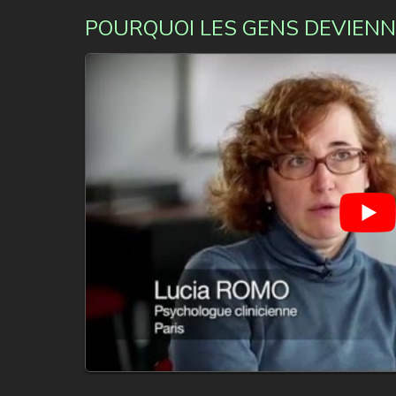
POURQUOI LES GENS DEVIEN