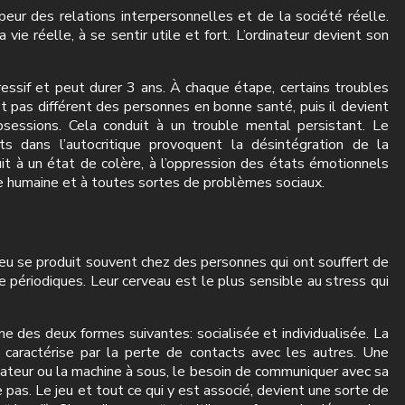
peur des relations interpersonnelles et de la société réelle.
 vie réelle, à se sentir utile et fort. L’ordinateur devient son
essif et peut durer 3 ans. À chaque étape, certains troubles
 pas différent des personnes en bonne santé, puis il devient
bsessions. Cela conduit à un trouble mental persistant. Le
 dans l’autocritique provoquent la désintégration de la
it à un état de colère, à l’oppression des états émotionnels
ance humaine et à toutes sortes de problèmes sociaux.
jeu se produit souvent chez des personnes qui ont souffert de
périodiques. Leur cerveau est le plus sensible au stress qui
e des deux formes suivantes: socialisée et individualisée. La
se caractérise par la perte de contacts avec les autres. Une
teur ou la machine à sous, le besoin de communiquer avec sa
 pas. Le jeu et tout ce qui y est associé, devient une sorte de