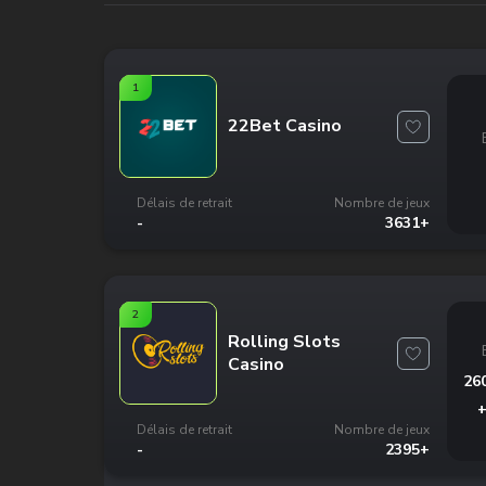
1
22Bet Casino
Délais de retrait
Nombre de jeux
-
3631+
2
Rolling Slots
Casino
26
+
Délais de retrait
Nombre de jeux
-
2395+