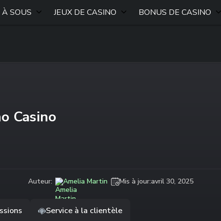
 À SOUS
JEUX DE CASINO
BONUS DE CASINO
o Casino
Auteur:
Amelia Martin
Mis à jour:
avril 30, 2025
ssions
Service à la clientèle