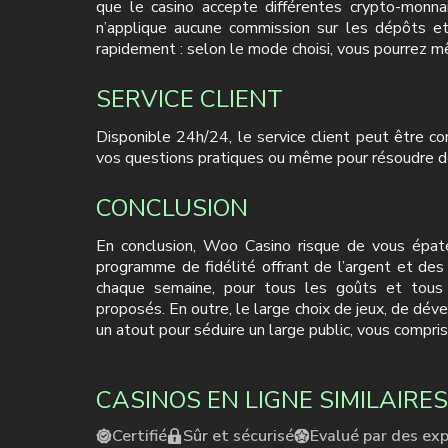
que le casino accepte différentes crypto-mon
n’applique aucune commission sur les dépôts et 
rapidement : selon le mode choisi, vous pourrez 
SERVICE CLIENT
Disponible 24h/24, le service client peut être co
vos questions pratiques ou même pour résoudre d
CONCLUSION
En conclusion, Woo Casino risque de vous épate
programme de fidélité offrant de l’argent et des 
chaque semaine, pour tous les goûts et tous 
proposés. En outre, le large choix de jeux, de d
un atout pour séduire un large public, vous compris
CASINOS EN LIGNE SIMILAIRES
Certifié
Sûr et sécurisé
Évalué par des ex