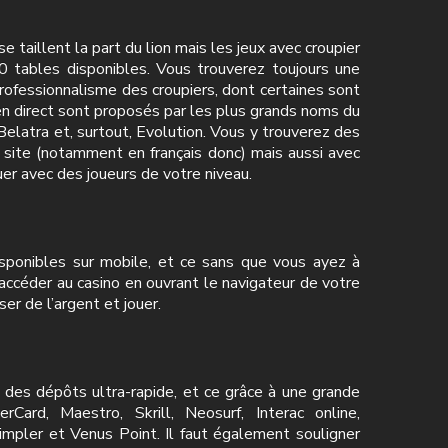
 taillent la part du lion mais les jeux avec croupier
0 tables disponibles. Vous trouverez toujours une
rofessionnalisme des croupiers, dont certaines sont
 en direct sont proposés par les plus grands noms du
elatra et, surtout, Evolution. Vous y trouverez des
 site (notamment en français donc) mais aussi avec
uer avec des joueurs de votre niveau.
sponibles sur mobile, et ce sans que vous ayez à
 d’accéder au casino en ouvrant le navigateur de votre
er de l’argent et jouer.
des dépôts ultra-rapide, et ce grâce à une grande
ard, Maestro, Skrill, Neosurf, Interac online,
Zimpler et Venus Point. Il faut également souligner