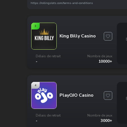
https://rollingslots.com/terms-and-conditions
3
King Billy Casino
Délais de retrait
Nombre de jeux
-
10000+
4
PlayOJO Casino
Délais de retrait
Nombre de jeux
-
3000+