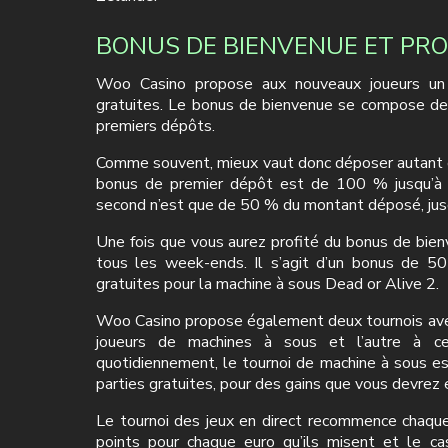
BONUS DE BIENVENUE ET PR
Woo Casino propose aux nouveaux joueurs u
gratuites. Le bonus de bienvenue se compose d
premiers dépôts.
Comme souvent, mieux vaut donc déposer autant q
bonus de premier dépôt est de 100 % jusqu’à 
second n’est que de 50 % du montant déposé, jus
Une fois que vous aurez profité du bonus de bien
tous les week-ends. Il s’agit d’un bonus de 
gratuites pour la machine à sous Dead or Alive 2.
Woo Casino propose également deux tournois avec
joueurs de machines à sous et l’autre à ceu
quotidiennement, le tournoi de machine à sous 
parties gratuites, pour des gains que vous devrez e
Le tournoi des jeux en direct recommence chaque
points pour chaque euro qu’ils misent et le c