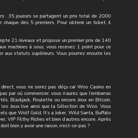
urs : 35 joueurs se partagent un prix total de 2000
r chaque des 5 premiers. Pour obtenir un ticket, il
mpte 21 niveaux et propose un premier prix de 140
x machines à sous, vous recevez 1 point pour ce
 aux statuts supérieurs. Vous pourrez ensuite les
n direct, vous ne serez pas déçu car Woo Casino en
 pas par où commencer, vous n’aurez que l’embarras
és, Blackjack, Roulette ou encore Jeux en Bitcoin,
 les Jeux live ainsi que la Sélection de Woo. Vous
els que Wolf Gold, It’s a Joker, Wild Santa, Buffalo
er, VIP Filthy Riches et bien d’autres encore. Après
l doit bien y avoir une raison, n’est-ce-pas ?