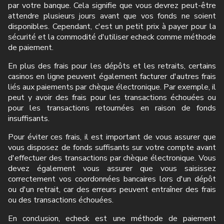
par votre banque. Cela signifie que vous devrez peut-être
attendre plusieurs jours avant que vos fonds ne soient
disponibles. Cependant, c'est un petit prix à payer pour la
sécurité et la commodité d'utiliser echeck comme méthode
de paiement.
En plus des frais pour les dépôts et les retraits, certains
casinos en ligne peuvent également facturer d'autres frais
liés aux paiements par chèque électronique. Par exemple, il
peut y avoir des frais pour les transactions échouées ou
pour les transactions retournées en raison de fonds
insuffisants.
Pour éviter ces frais, il est important de vous assurer que
vous disposez de fonds suffisants sur votre compte avant
d'effectuer des transactions par chèque électronique. Vous
devez également vous assurer que vous saisissez
correctement vos coordonnées bancaires lors d'un dépôt
ou d'un retrait, car des erreurs peuvent entraîner des frais
ou des transactions échouées.
En conclusion, echeck est une méthode de paiement