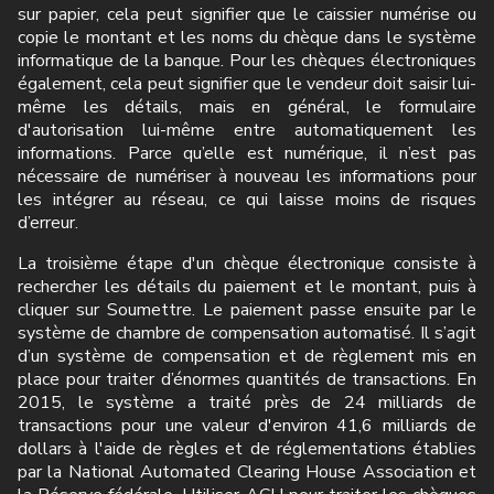
sur papier, cela peut signifier que le caissier numérise ou
copie le montant et les noms du chèque dans le système
informatique de la banque. Pour les chèques électroniques
également, cela peut signifier que le vendeur doit saisir lui-
même les détails, mais en général, le formulaire
d'autorisation lui-même entre automatiquement les
informations. Parce qu’elle est numérique, il n’est pas
nécessaire de numériser à nouveau les informations pour
les intégrer au réseau, ce qui laisse moins de risques
d’erreur.
La troisième étape d'un chèque électronique consiste à
rechercher les détails du paiement et le montant, puis à
cliquer sur Soumettre. Le paiement passe ensuite par le
système de chambre de compensation automatisé. Il s’agit
d’un système de compensation et de règlement mis en
place pour traiter d’énormes quantités de transactions. En
2015, le système a traité près de 24 milliards de
transactions pour une valeur d'environ 41,6 milliards de
dollars à l'aide de règles et de réglementations établies
par la National Automated Clearing House Association et