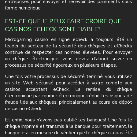
entreprises pour envoyer et recevoir des paiements sous
forme numérique.
EST-CE QUE JE PEUX FAIRE CROIRE QUE
CASINOS ECHECK SONT FIABLE?
Microgaming
casino en ligne echeck
a toujours été un
leader du secteur de la sécurité des chèques et eChecks
continue de respecter ces normes élevées. Pour envoyer
un chèque électronique, vous devez d'abord suivre un
processus de sécurité rigoureux en plusieurs étapes.
Une fois votre processus de sécurité terminé, vous utilisez
un site Web sécurisé pour accéder à votre compte aux
casinos acceptant eCheck. La remise du chèque
électronique par courrier électronique réduit les risques de
fraude liée aux chèques, principalement au cours de dépôt
de casino eCheck.
Et enfin, nous n’avons pas oublié les banques! Une fois le
chèque imprimé et transmis à la banque pour traitement, la
banque est en mesure de vérifier que le chèque n’a pas été