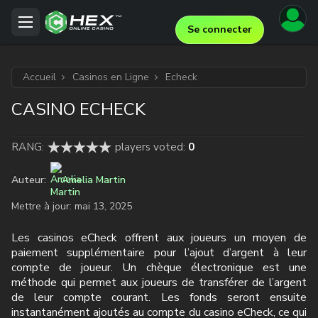
Se connecter
Accueil
Casinos en Ligne
Echeck
CASINO ECHECK
RANG:
players voted:
0
Auteur:
Amelia Martin
Mettre à jour:
mai 13, 2025
Les casinos eCheck offrent aux joueurs un moyen de
paiement supplémentaire pour l’ajout d’argent à leur
compte de joueur. Un chèque électronique est une
méthode qui permet aux joueurs de transférer de l’argent
de leur compte courant. Les fonds seront ensuite
instantanément ajoutés au compte du casino eCheck, ce qui