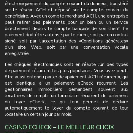
électroniquement du compte courant du donneur, transféré
sur le réseau ACH et déposé sur le compte courant du
bénéficiaire. Avec un compte marchand ACH, une entreprise
peut retirer des paiements pour un bien ou un service
directement depuis le compte bancaire de son client. Le
paiement doit être autorisé par le client, soit par un contrat
signé, soit par l’acceptation des «Conditions générales»
d’un site Web, soit par une conversation vocale
enregistrée.
Les chèques électroniques sont en réalité l’un des types
de paiement récurrent les plus populaires. Vous avez peut-
être aussi entendu parler de «paiement ACH récurrent», qui
est identique à un paiement eCheck récurrent. Les
gestionnaires immobiliers demandent souvent aux
locataires de remplir un formulaire récurrent de paiement
du loyer eCheck, ce qui leur permet de déduire
automatiquement le loyer du compte courant de leur
locataire un certain jour par mois.
CASINO ECHECK – LE MEILLEUR CHOIX