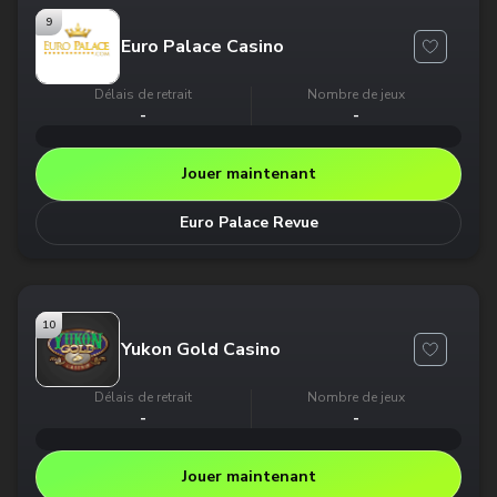
9
Euro Palace Casino
Délais de retrait
Nombre de jeux
-
-
Jouer maintenant
Euro Palace Revue
10
Yukon Gold Casino
Délais de retrait
Nombre de jeux
-
-
Jouer maintenant