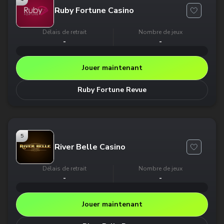
Ruby Fortune Casino
Délais de retrait
Nombre de jeux
-
-
Jouer maintenant
Ruby Fortune Revue
5
River Belle Casino
Délais de retrait
Nombre de jeux
-
-
Jouer maintenant