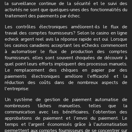
la surveillance continue de la sécurité et le suivi des
activités ne sont que quelques-unes des fonctionnalités du
traitement des paiements par échec.
Les contrôles électroniques améliorent-ils le flux de
travail des comptes fournisseurs? Selon le
casino en ligne
echeck
argent reel avis la réponse rapide est oui. Lorsque
les casinos canadiens acceptant les eChecks commencent
à automatiser le flux de production des comptes
fournisseurs, elles sont souvent choquées de découvrir à
quel point leurs efforts impliquent des processus manuels.
Le remplacement des chèques en papier par des
paiements électroniques améliore l'efficacité et la
réduction des coûts dans de nombreux aspects de
l'entreprise:
Un système de gestion de paiement automatise de
nombreuses tâches manuelles, telles que la
communication avec les bénéficiaires, l'obtention des
approbations de paiement et l'envoi du paiement. Le
temps et l'argent économisés grâce à l'automatisation
permettent aux comptes fournisseurs de se concentrer sur