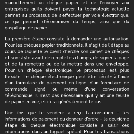
manuellement un chèque papier et de l’envoyer aux
entreprises qu’ils doivent payer, la technologie actuelle
permet au processus de s’effectuer par voie électronique,
ce qui permet d’économiser du temps, ainsi que du
gaspillage de papier.
La première étape consiste à demander une autorisation.
Pour les chèques papier traditionnels, il s'agit de l'étape au
cours de laquelle le client cherche son carnet de chèques
et son stylo avant de remplir les champs, de signer la page
et de la remettre ou de la mettre dans une enveloppe.
Pour un chèque électronique, le processus est plus
flexible. Le chèque électronique peut être «écrit» à l'aide
d'un formulaire de paiement en ligne, d'un formulaire de
commande signé ou même d'une conversation
téléphonique. Il n’est pas nécessaire qu’il y ait une feuille
de papier en vue, et c’est généralement le cas.
Une fois que le vendeur a reçu l’autorisation – les
informations de paiement du donneur d’ordre – la deuxième
étape du chèque électronique consiste à saisir ces
informations dans un logiciel spécial. Pour les transactions