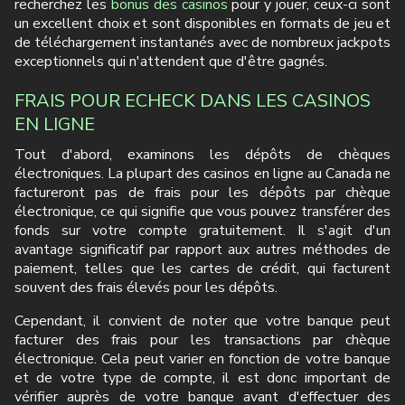
recherchez les
bonus des casinos
pour y jouer, ceux-ci sont
un excellent choix et sont disponibles en formats de jeu et
de téléchargement instantanés avec de nombreux jackpots
exceptionnels qui n'attendent que d'être gagnés.
FRAIS POUR ECHECK DANS LES CASINOS
EN LIGNE
Tout d'abord, examinons les dépôts de chèques
électroniques. La plupart des casinos en ligne au Canada ne
factureront pas de frais pour les dépôts par chèque
électronique, ce qui signifie que vous pouvez transférer des
fonds sur votre compte gratuitement. Il s'agit d'un
avantage significatif par rapport aux autres méthodes de
paiement, telles que les cartes de crédit, qui facturent
souvent des frais élevés pour les dépôts.
Cependant, il convient de noter que votre banque peut
facturer des frais pour les transactions par chèque
électronique. Cela peut varier en fonction de votre banque
et de votre type de compte, il est donc important de
vérifier auprès de votre banque avant d'effectuer des