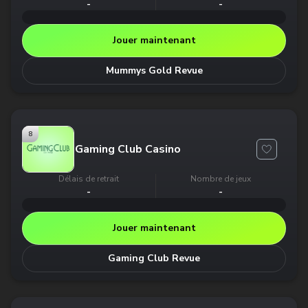
-
-
Jouer maintenant
Mummys Gold Revue
8
Gaming Club Casino
Délais de retrait
Nombre de jeux
-
-
Jouer maintenant
Gaming Club Revue