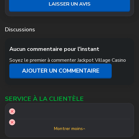
LAISSER UN AVIS
Discussions
Aucun commentaire pour l'instant
Soyez le premier à commenter Jackpot Village Casino
AJOUTER UN COMMENTAIRE
SERVICE À LA CLIENTÈLE
Montrer moins