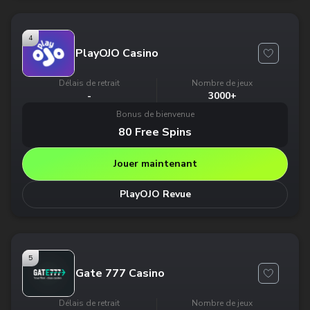
4
PlayOJO Casino
Délais de retrait
Nombre de jeux
-
3000+
Bonus de bienvenue
80 Free Spins
Jouer maintenant
PlayOJO Revue
5
Gate 777 Casino
Délais de retrait
Nombre de jeux