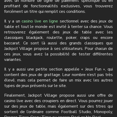
avec un nombre de ligne de paiement spécifique ou en
profitant de fonctionnalités exclusives, vous trouverez
forcément un titre qui remplit ces conditions.
Il y a un
casino live en ligne
sectionnel avec des jeux de
table et tout le monde est invité à tenter sa chance. Vous
retrouverez également des jeux de table avec les
classiques blackjack, roulette, poker, craps ou encore
baccarat. Ce sont là aussi des grands classiques que
Jackpot Village propose à ses utilisateurs. Pour chacun de
ces jeux, vous avez la possibilité de tester différentes
variantes.
Il y a aussi une petite section appelée « Jeux Fun », qui
contient des jeux de grattage. Leur nombre n’est pas très
élevé, mais cela permet de faire un mix avec les autres
types de jeux présents sur le site.
Finalement, Jackpot Village propose aussi une offre de
casino live avec des croupiers en direct. Vous pourrez jouer
sur des jeux de table, mais également sur des titres qui
sortent de l’ordinaire comme Football Studio, Monopoly,