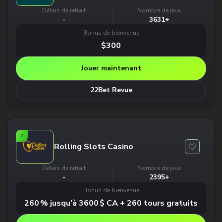
Délais de retrait
Nombre de jeux
-
3631+
Bonus de bienvenue
$300
Jouer maintenant
22Bet Revue
2
Rolling Slots Casino
Délais de retrait
Nombre de jeux
-
2395+
Bonus de bienvenue
260 % jusqu’à 3600 $ CA + 260 tours gratuits