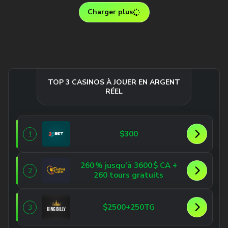
Charger plus
TOP 3 CASINOS À JOUER EN ARGENT
RÉEL
$300
1
260 % jusqu’à 3600 $ CA +
2
260 tours gratuits
$2500+250TG
3