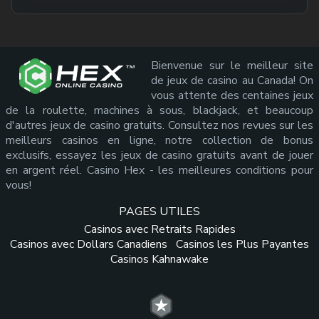
Bienvenue sur le meilleur site
de jeux de casino au Canada! On
vous attente des centaines jeux
de la roulette, machines à sous, blackjack, et beaucoup
d'autres jeux de casino gratuits. Consultez nos revues sur les
meilleurs casinos en ligne, notre collection de bonus
exclusifs, essayez les jeux de casino gratuits avant de jouer
en argent réel. Casino Hex - les meilleures conditions pour
vous!
PAGES UTILES
Casinos avec Retraits Rapides
Casinos avec Dollars Canadiens
Casinos les Plus Payantes
Casinos Kahnawake