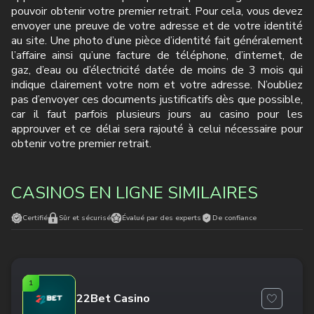
pouvoir obtenir votre premier retrait. Pour cela, vous devez
envoyer une preuve de votre adresse et de votre identité
au site. Une photo d’une pièce d’identité fait généralement
l’affaire ainsi qu’une facture de téléphone, d’internet, de
gaz, d’eau ou d’électricité datée de moins de 3 mois qui
indique clairement votre nom et votre adresse. N’oubliez
pas d’envoyer ces documents justificatifs dès que possible,
car il faut parfois plusieurs jours au casino pour les
approuver et ce délai sera rajouté à celui nécessaire pour
obtenir votre premier retrait.
CASINOS EN LIGNE SIMILAIRES
Certifié
Sûr et sécurisé
Évalué par des experts
De confiance
1
22Bet Casino