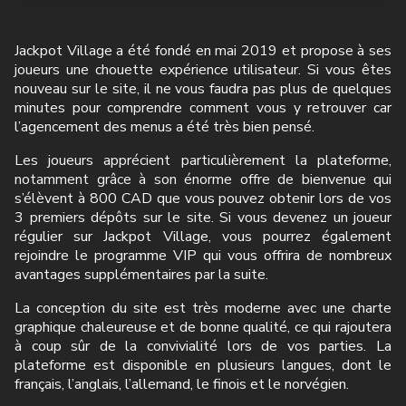
Jackpot Village a été fondé en mai 2019 et propose à ses
joueurs une chouette expérience utilisateur. Si vous êtes
nouveau sur le site, il ne vous faudra pas plus de quelques
minutes pour comprendre comment vous y retrouver car
l’agencement des menus a été très bien pensé.
Les joueurs apprécient particulièrement la plateforme,
notamment grâce à son énorme offre de bienvenue qui
s’élèvent à 800 CAD que vous pouvez obtenir lors de vos
3 premiers dépôts sur le site. Si vous devenez un joueur
régulier sur Jackpot Village, vous pourrez également
rejoindre le programme VIP qui vous offrira de nombreux
avantages supplémentaires par la suite.
La conception du site est très moderne avec une charte
graphique chaleureuse et de bonne qualité, ce qui rajoutera
à coup sûr de la convivialité lors de vos parties. La
plateforme est disponible en plusieurs langues, dont le
français, l’anglais, l’allemand, le finois et le norvégien.