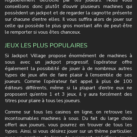
régulièrement décroché par les joueurs. Nous vous
conseillons donc plutôt d’ouvrir plusieurs machines qui
possèdent un jackpot et de regarder la cagnotte présente
sur chacune d’entre elles. Il vous suffira alors de jouer sur
celle qui possède le plus gros montant afin de peut-être
le remporter si vous êtes chanceux.
JEUX LES PLUS POPULAIRES
Si Jackpot Village propose énormément de machines à
sous avec un jackpot progressif, l’opérateur offre
également la possibilité de jouer à de nombreux autres
types de jeux afin de faire plaisir à l’ensemble de ses
joueurs. Comme l’opérateur fait appel à plus de 100
éditeurs différents, même si la plupart d’entre eux ne
proposent qu’entre 1 et 3 jeux, il y aura forcément des
titres pour plaire à tous les joueurs.
Comme sur tous les casinos en ligne, on retrouve les
incontournables machines à sous. Du fait du large choix
offert aux joueurs, vous pourrez en trouver de tous les
types. Ainsi, si vous désirez jouer sur un thème particulier,