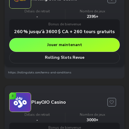
Délais de retrait
Nombre de jeux
-
2395+
Bonus de bienvenue
260 % jusqu’à 3600 $ CA + 260 tours gratuits
Jouer maintenant
Rolling Slots Revue
https://rollingslots.com/terms-and-conditions
3
PlayOJO Casino
Délais de retrait
Nombre de jeux
-
3000+
Bonus de bienvenue