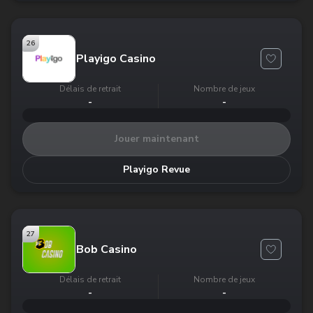
26
Playigo Casino
Délais de retrait
Nombre de jeux
-
-
Jouer maintenant
Playigo Revue
27
Bob Casino
Délais de retrait
Nombre de jeux
-
-