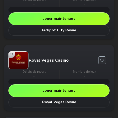
-
-
Jouer maintenant
Jackpot City Revue
17
Royal Vegas Casino
Délais de retrait
Nombre de jeux
-
-
Jouer maintenant
Royal Vegas Revue