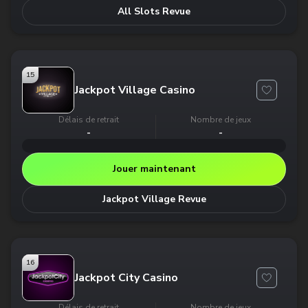
All Slots Revue
15
Jackpot Village Casino
Délais de retrait
Nombre de jeux
-
-
Jouer maintenant
Jackpot Village Revue
16
Jackpot City Casino
Délais de retrait
Nombre de jeux