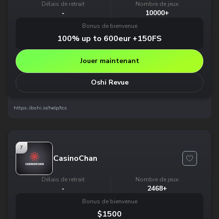
Délais de retrait
Nombre de jeux
-
10000+
Bonus de bienvenue
100% up to 600eur +150FS
Jouer maintenant
Oshi Revue
https://oshi.io/help/tcs
7
CasinoChan
Délais de retrait
Nombre de jeux
-
2468+
Bonus de bienvenue
$1500