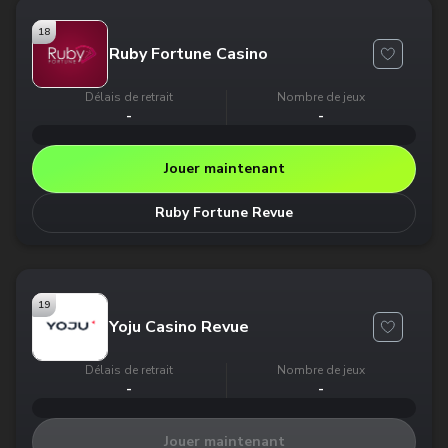
18
Ruby Fortune Casino
Délais de retrait
Nombre de jeux
-
-
Jouer maintenant
Ruby Fortune Revue
19
Yoju Casino Revue
Délais de retrait
Nombre de jeux
-
-
Jouer maintenant