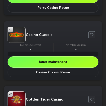
Party Casino Revue
41
Casino Classic
Délais de retrait
Nombre de jeux
-
-
Jouer maintenant
Casino Classic Revue
42
Golden Tiger Casino