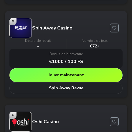
5
Spin Away Casino
Délais de retrait
Nombre de jeux
-
672+
Bonus de bienvenue
€1000 / 100 FS
Jouer maintenant
Spin Away Revue
6
Oshi Casino