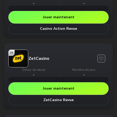
-
-
Jouer maintenant
Casino Action Revue
38
ZetCasino
Délais de retrait
Nombre de jeux
-
-
Jouer maintenant
ZetCasino Revue