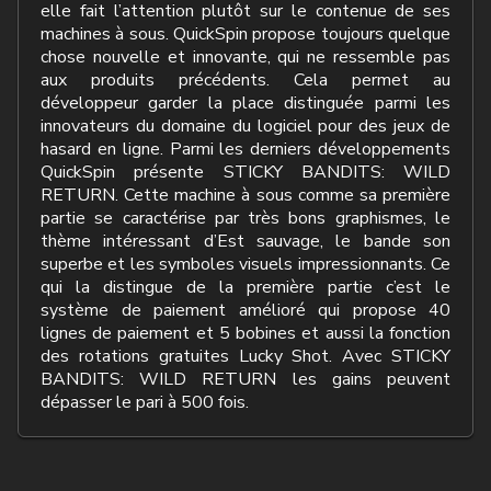
elle fait l’attention plutôt sur le contenue de ses
machines à sous. QuickSpin propose toujours quelque
chose nouvelle et innovante, qui ne ressemble pas
aux produits précédents. Cela permet au
développeur garder la place distinguée parmi les
innovateurs du domaine du logiciel pour des jeux de
hasard en ligne. Parmi les derniers développements
QuickSpin présente STICKY BANDITS: WILD
RETURN. Cette machine à sous comme sa première
partie se caractérise par très bons graphismes, le
thème intéressant d’Est sauvage, le bande son
superbe et les symboles visuels impressionnants. Ce
qui la distingue de la première partie c’est le
système de paiement amélioré qui propose 40
lignes de paiement et 5 bobines et aussi la fonction
des rotations gratuites Lucky Shot. Avec STICKY
BANDITS: WILD RETURN les gains peuvent
dépasser le pari à 500 fois.