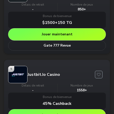
Délais de retrait
Nombre de jeux
-
850+
Bonus de bienvenue
$1500+150 TG
Jouer maintenant
Gate 777 Revue
5
Justbit.io Casino
Délais de retrait
Nombre de jeux
-
1558+
Bonus de bienvenue
45% Cashback