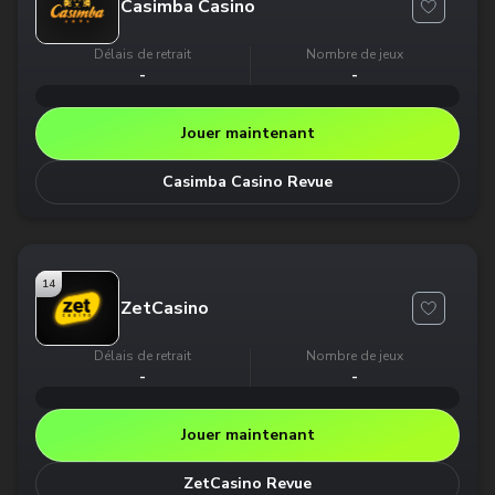
Casimba Casino
Délais de retrait
Nombre de jeux
-
-
Jouer maintenant
Casimba Casino Revue
14
ZetCasino
Délais de retrait
Nombre de jeux
-
-
Jouer maintenant
ZetCasino Revue