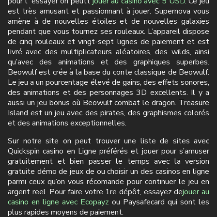
pour l`essayer on peutt
jouer au casino avec 5 USD
. Ce jeu
est très amusant et passionnant à jouer. Supernova vous
amène à de nouvelles étoiles et de nouvelles galaxies
pendant que vous tournez ses rouleaux. L’appareil dispose
de cinq rouleaux et vingt-sept lignes de paiement et est
livré avec des multiplicateurs aléatoires, des wilds, ainsi
qu’avec des animations et des graphiques superbes.
Beowulf est crée à la base du conte classique de Beowulf.
Le jeu a un pourcentage élevé de gains, des effets sonores,
des animations et des personnages 3D excellents. Il y a
aussi un jeu bonus où Beowulf combat le dragon. Treasure
Island est un jeu avec des pirates, des graphismes colorés
et des animations exceptionnelles.
Sur notre site on peut trouver une liste de sites avec
Quickspin casino en Ligne préférés et jouer pour s’amuser
gratuitement et bien passer le temps avec la version
gratuite démo de jeux de ou choisir un des casinos en ligne
parmi ceux qu’on vous récomande pour continuer le jeu en
argent reel. Pour faire votre 1re dépôt, essayez de
jouer au
casino en ligne avec Ecopayz
ou Paysafecard qui sont les
plus rapides moyens de paiement.