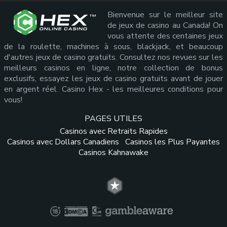
Bienvenue sur le meilleur site
de jeux de casino au Canada! On
vous attente des centaines jeux
de la roulette, machines à sous, blackjack, et beaucoup
d'autres jeux de casino gratuits. Consultez nos revues sur les
meilleurs casinos en ligne, notre collection de bonus
exclusifs, essayez les jeux de casino gratuits avant de jouer
en argent réel. Casino Hex - les meilleures conditions pour
vous!
PAGES UTILES
Casinos avec Retraits Rapides
Casinos avec Dollars Canadiens
Casinos les Plus Payantes
Casinos Kahnawake