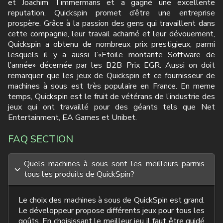
et Joachim Timmermans et a gagné une excellente
reputation. Quickspin promet d’être une entreprise
prospère. Grâce à la passion des gens qui travaillent dans
cette compagnie, leur travail acharné et leur dévouement,
Quickspin a obtenu de nombreux prix prestigieux, parmi
lesquels il y a aussi l’«Etoile montante Software de
l’année» décernée par les B2B Prix EGR. Aussi on doit
remarquer que les jeux de Quickspin et ce fournisseur de
machines à sous est très populaire en France. En meme
temps, Quickspin est le fruit de vétérans de l’industrie des
jeux qui ont travaillé pour des géants tels que Net
Entertainment, EA Games et Unibet.
FAQ SECTION
Quels machines à sous sont les meilleurs parmis
tous les produits de QuickSpin?
Le choix des machines à sous de QuickSpin est grand.
Le développeur propose différents jeux pour tous les
goûts. En choisissant le meilleur jeu il faut être guidé