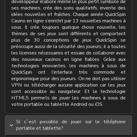
développeur élabore même le plus petit symbole de
ses machines, crée des sons qualitatifs, invente des
idées nouvelles et fraîches. Chaque année QuickSpin
Casino en ligne s’enrichit par 13 nouvelles machines à
sous. Il crée toujours quelque chose nouvelle, les
thèmes de ses jeux sont différents et comportent
plus de 30 conceptions de jeux. QuickSpin se
préoccupe aussi de la sécurité des joueurs, il a toutes
les licenses nécessaires et essaie de collaborer avec
des nouveaux casinos en ligne fiables. Grâce aux
technologies innovantes, les machines à sous de
QuickSpin ont l’interface très commode et
ergonomique pour des joueurs. On ne doit pas utiliser
VPN ou télécharger aucune application car les jeux
sont accessible au navigateur. Et le technologie
HTML5 permets de jouer les machines à sous de
votre portable ou tablette Android ou iOS.
Si c`est possible de jouer sur le téléphone
portable et tablette?