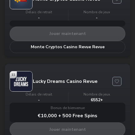
Délais de retrait
Nombre de jeux
-
-
Jouer maintenant
Monte Cryptos Casino Revue Revue
11
Lucky Dreams Casino Revue
Délais de retrait
Nombre de jeux
-
6552+
Bonus de bienvenue
€10,000 + 500 Free Spins
Jouer maintenant