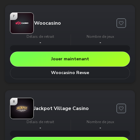
7
Woocasino
Délais de retrait
Nombre de jeux
-
-
Jouer maintenant
Woocasino Revue
8
Jackpot Village Casino
Délais de retrait
Nombre de jeux
-
-