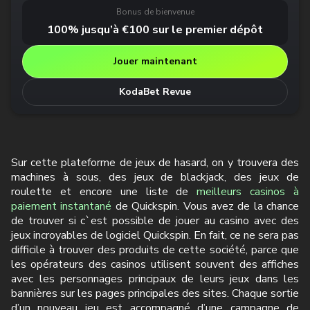
Bonus de bienvenue
100% jusqu’à €100 sur le premier dépôt
Jouer maintenant
KodaBet Revue
Sur cette plateforme de jeux de hasard, on y trouvera des
machines à sous, des jeux de blackjack, des jeux de
roulette et encore une liste de
meilleurs casinos à
paiement instantané
de Quickspin. Vous avez de la chance
de trouver si c`est possible de jouer au casino avec des
jeux incroyables de logiciel Quickspin. En fait, ce ne sera pas
difficile à trouver des produits de cette société, parce que
les opérateurs des casinos utilisent souvent des affiches
avec les personnages principaux de leurs jeux dans les
bannières sur les pages principales des sites. Chaque sortie
d’un nouveau jeu est accompagné d’une campagne de