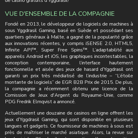
de casino gratuits d’Yggdrasil!
VUE D'ENSEMBLE DE LA COMPAGNIE
Fondé en 2013, le développeur de logiciels de machines à
sous Yggdrasil Gaming, basé en Suède et possédant ses
quartiers généraux à Malte, a gagné de la popularité grâce
aux innovations récentes, y compris iSENSE 2.0, HTML5,
Infinite API™, Super Free Spins™. L’adaptabilité aux
appareils Android et iOS, les graphiques incontestables, la
conception contemporaine, l’interface hautement
fonctionnelle et aisée des jeux de hasard d’Yggdrasil ont
garanti un prix très médiatisé de l’industrie – “L’étoile
montante de logiciels” de EGR B2B Prix de 2015. De plus,
la compagnie a récemment obtenu une licence de la
Comission de Jeux d'Argent du Royaume-Unie, comme
PDG Fredrik Elmqvist a annoncé.
Actuellement une douzaine de casinos en ligne offrent les
jeux d’Yggdrasil Gaming, qui sont disponible en plusieurs
langues et gadgets. Ce fournisseur de machines à sous est
près de maîtriser le marché asiatique. Alors, la revue sur