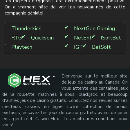
les logiciels d’Yggdrasil est exceptionnellement positive.
On a vraiment hâte de voir les nouveau-nés de cette
compagnie géniale!
Thunderkick
NextGen Gaming
RTG
Quickspin
NetEnt
ISoftBet
Playtech
IGT
BetSoft
Bienvenue sur le meilleur site
de jeux de casino au Canada! On
vous attente des centaines jeux
de la roulette, machines à sous, blackjack, et beaucoup
d'autres jeux de casino gratuits. Consultez nos revues sur les
meilleurs casinos en ligne, notre collection de bonus
exclusifs, essayez les jeux de casino gratuits avant de jouer
en argent réel. Casino Hex - les meilleures conditions pour
vous!