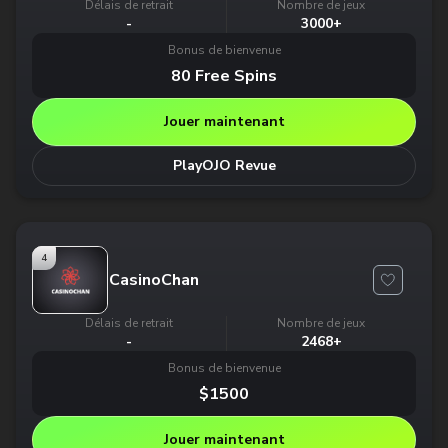
Délais de retrait
Nombre de jeux
-
3000+
Bonus de bienvenue
80 Free Spins
Jouer maintenant
PlayOJO Revue
4
CasinoChan
Délais de retrait
Nombre de jeux
-
2468+
Bonus de bienvenue
$1500
Jouer maintenant