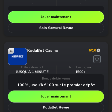
-
-
Jouer maintenant
Spin Samurai Revue
KodaBet Casino
6
/10
14
Délais de retrait
Nombre de jeux
JUSQU'À 1 MINUTE
1500+
Bonus de bienvenue
100% jusqu’à €100 sur le premier dépôt
Jouer maintenant
KodaBet Revue