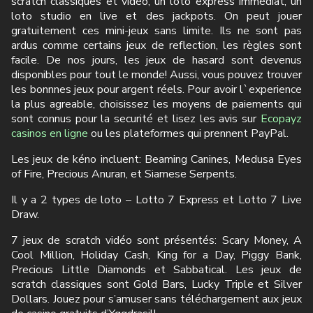
scratch classiques et vidéo, un loto express immédiat, un
loto studio en live et des jackpots. On peut jouer
gratuitement ces mini-jeux sans limite. Ils ne sont pas
ardus comme certains jeux de reflection, les règles sont
facile. De nos jours, les jeux de hasard sont devenus
disponibles pour tout le monde! Aussi, vous pouvez trouver
les bonnnes jeux pour argent réels. Pour avoir l`experience
la plus agreable, choisissez les moyens de paiements qui
sont connus pour la securité et lisez les avis sur
Ecopayz
casinos en ligne
ou les plateformes qui prennent PayPal.
Les jeux de kéno incluent: Beaming Canines, Medusa Eyes
of Fire, Precious Anuran, et Siamese Serpents.
Il y a 2 types de loto – Lotto 7 Express et Lotto 7 Live
Draw.
7 jeux de scratch vidéo sont présentés: Scary Money, A
Cool Million, Holiday Cash, King for a Day, Piggy Bank,
Precious Little Diamonds et Sabbatical. Les jeux de
scratch classiques sont Gold Bars, Lucky Triple et Silver
Dollars. Jouez pour s’amuser sans téléchargement aux jeux