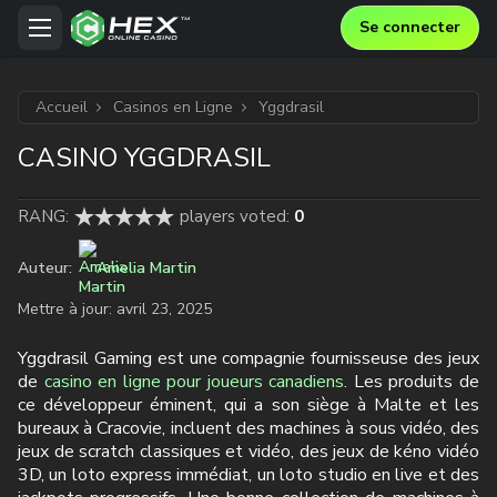
Se connecter
Accueil
Casinos en Ligne
Yggdrasil
CASINO YGGDRASIL
RANG:
players voted:
0
Auteur:
Amelia Martin
Mettre à jour:
avril 23, 2025
Yggdrasil Gaming est une compagnie fournisseuse des jeux
de
casino en ligne pour joueurs canadiens
. Les produits de
ce développeur éminent, qui a son siège à Malte et les
bureaux à Cracovie, incluent des machines à sous vidéo, des
jeux de scratch classiques et vidéo, des jeux de kéno vidéo
3D, un loto express immédiat, un loto studio en live et des