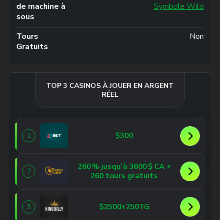
de machine à
Symbole Wild
sous
Tours
Non
Gratuits
TOP 3 CASINOS À JOUER EN ARGENT
RÉEL
$300
1
260 % jusqu’à 3600 $ CA +
2
260 tours gratuits
$2500+250TG
3