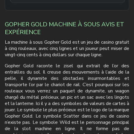
GOPHER GOLD MACHINE À SOUS AVIS ET
EXPÉRIENCE
La machine à sous Gopher Gold est un jeu de casino gratuit
à cinq rouleaux, avec cinq lignes et un joueur peut miser de
vingt-cinq cents à cinq dollars sur chaque ligne.
Gopher Gold raconte le zisel qui extrait de l’or des
entrailles du sol. Il creuse des mouvements à l’aide de la
pelle, il dynamite des obstacles insurmontables et
transporte l’or par le chariot de rail. C’est pourquoi sur les
rouleaux vous verrez un paquet de dynamite, un wagon
chargé du métal précieux, un pic et un sac avec les lingots
et la lanterne. Ici il y a des symboles de valeurs de cartes à
jouer. Le symbole le plus précieux est le logo de la marque
Gopher Gold. Le symbole Scatter dans ce jeu de casino
n’existe pas. Le symbole Wild est le personnage principal
de la slot machine en ligne. Il ne forme pas de