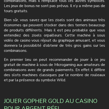
combinaisons, mais il remplace tous les autres symboles.
Les jeux de bonus ne sont pas prévus. Il n’y a même pas de
tours gratuits.
Bien sûr, vous savez que les zisels sont des animaux très
économes qui peuvent stocker dans des terriers beaucoup
de produits différents. Mais il est peu probable que vous
entendiez des zisels orpailleurs. Cette machine à sous
vidéo de casino vous réjouit du graphique amusant, et vous
donnera la possibilité d’obtenir de très gros gains sur les
combinaisons.
En premier lieu on peut recommander de jouer à ce jeu
gratuit de machine à sous de Microgaming aux amateurs de
combinaisons avec de grands paiements. En effet il diffère
des slots machines classiques par le nombre de rouleaux
et par la présence du symbole Wild.
JOUER GOPHER GOLD AU CASINO
POUR ARGENT RÉEL