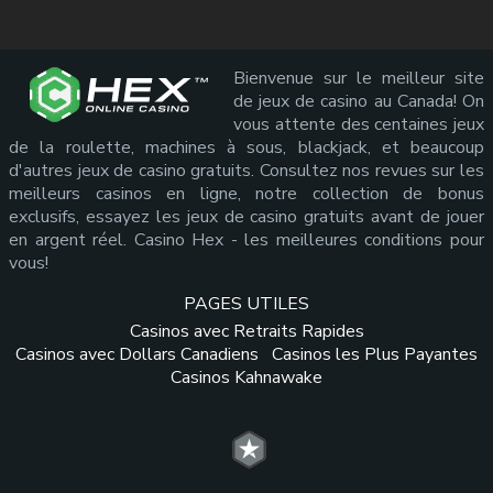
Bienvenue sur le meilleur site
de jeux de casino au Canada! On
vous attente des centaines jeux
de la roulette, machines à sous, blackjack, et beaucoup
d'autres jeux de casino gratuits. Consultez nos revues sur les
meilleurs casinos en ligne, notre collection de bonus
exclusifs, essayez les jeux de casino gratuits avant de jouer
en argent réel. Casino Hex - les meilleures conditions pour
vous!
PAGES UTILES
Casinos avec Retraits Rapides
Casinos avec Dollars Canadiens
Casinos les Plus Payantes
Casinos Kahnawake