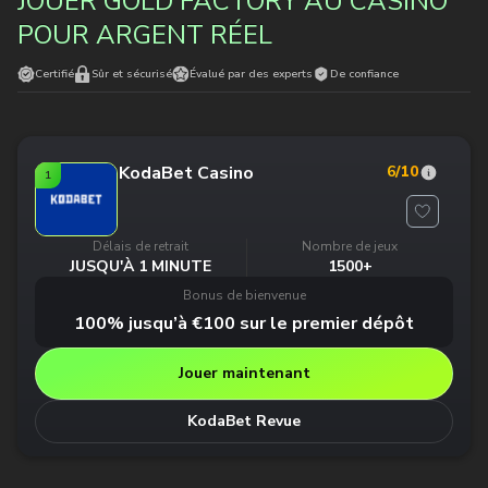
JOUER GOLD FACTORY AU CASINO
POUR ARGENT RÉEL
Certifié
Sûr et sécurisé
Évalué par des experts
De confiance
KodaBet Casino
6
/10
1
Délais de retrait
Nombre de jeux
JUSQU'À 1 MINUTE
1500+
Bonus de bienvenue
100% jusqu’à €100 sur le premier dépôt
Jouer maintenant
KodaBet Revue