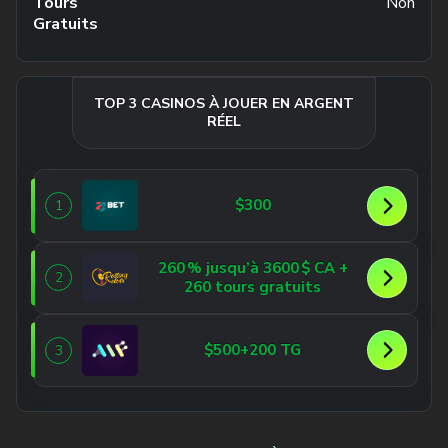
Tours
Non
Gratuits
TOP 3 CASINOS À JOUER EN ARGENT
RÉEL
$300
1
260 % jusqu’à 3600 $ CA +
2
260 tours gratuits
$500+200 TG
3