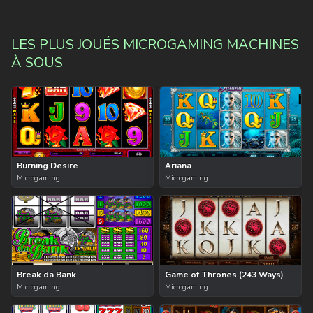
LES PLUS JOUÉS MICROGAMING MACHINES
À SOUS
Burning Desire
Ariana
Microgaming
Microgaming
Break da Bank
Game of Thrones (243 Ways)
Microgaming
Microgaming