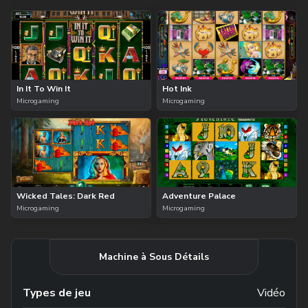
In It To Win It
Hot Ink
Microgaming
Microgaming
Wicked Tales: Dark Red
Adventure Palace
Microgaming
Microgaming
Machine à Sous Détails
Types de jeu
Vidéo