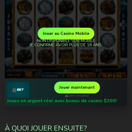
Jouer au Casino Mobile
NON DISPONIBLE SUR MOBILE
JE CONFIRME AVOIR PLUS DE 18 ANS.
Jouer maintenant
Lien sécurisé
Jouez en argent réel avec bonus de casino $300!
À QUOI JOUER ENSUITE?