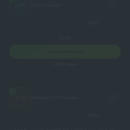
22Bet Casino
Délais de retrait
Nombre de jeux
-
3631+
Bonus de bienvenue
$300
Jouer maintenant
22Bet Revue
2
Rolling Slots Casino
Délais de retrait
Nombre de jeux
-
2395+
Bonus de bienvenue