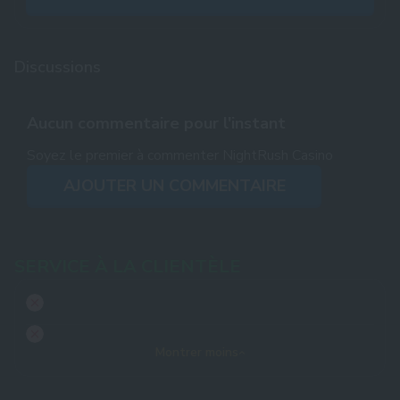
Discussions
Aucun commentaire pour l'instant
Soyez le premier à commenter NightRush Casino
AJOUTER UN COMMENTAIRE
SERVICE À LA CLIENTÈLE
Montrer moins