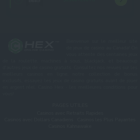
Bienvenue sur le meilleur site
de jeux de casino au Canada! On
vous attente des centaines jeux
de la roulette, machines à sous, blackjack, et beaucoup
d'autres jeux de casino gratuits. Consultez nos revues sur les
meilleurs casinos en ligne, notre collection de bonus
exclusifs, essayez les jeux de casino gratuits avant de jouer
en argent réel. Casino Hex - les meilleures conditions pour
vous!
PAGES UTILES
Casinos avec Retraits Rapides
Casinos avec Dollars Canadiens
Casinos les Plus Payantes
Casinos Kahnawake