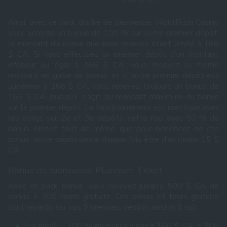
Ainsi, avec ce pack d’offre de bienvenue, NightRush Casino
vous accorde un bonus de 100 % sur votre premier dépôt,
le montant du bonus que vous recevez étant limité à 166
$ CA. Si vous effectuez un premier dépôt d’un montant
inférieur ou égal à 166 $ CA, vous recevez le même
montant en guise de bonus; et si votre premier dépôt est
supérieur à 166 $ CA, vous recevez toujours un bonus de
166 $ CA, puisqu’il s’agit du montant maximum du bonus
sur le premier dépôt. Le fonctionnement est identique avec
les bonus sur 2e et 3e dépôts, cette fois avec 50 % de
bonus. Notez tout de même que pour bénéficier de ces
bonus, votre dépôt devra chaque fois être d’au moins 15 $
CA.
Bonus de bienvenue Platinum Ticket
Avec ce pack bonus, vous recevez jusqu’à 500 $ CA de
bonus + 300 tours gratuits. Ces bonus et tours gratuits
sont répartis sur vos 3 premiers dépôts ainsi qu’il suit :
1er dépôt : 100 % de bonus jusqu’à 166 $ CA + 100