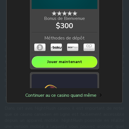
européenne et française.
Vidéo poker, avec les très populaires Deuces Wild,
Jacks or Better, Caribbean Poker et bien d’autres.
Bonus de Bienvenue
Baccarat, avec quelques titres de baccarat classique
$300
de 3D Baccarat et de Speed Baccarat.
Méthodes de dépôt
Jeux avec croupiers en direct
La sélection de jeux live ou avec croupiers en direct est
assez riche sur NightRush, d’autant plus que les jeux de ce
type sur ce casino canadien sont produits par des éditeurs
Jouer maintenant
de renom comme Evolution, QuickFire ou encore Pragmatic
Live. Les jeux de roulette live, de blackjack live et de
baccarat live sont très bien représentés ici, et vous
retrouvez également des jeux live de poker et de craps.
Continuer au ce casino quand même
NIGHTRUSH CASINO MOBILE
Dans cet avis NightRush casino, il est important de noter
que ce casino canadien en ligne est facilement accessible
depuis un appareil mobile. NightRush possède en réalité
une version mobile à laquelle vous pouvez accéder, quel
Bonus de Bienvenue