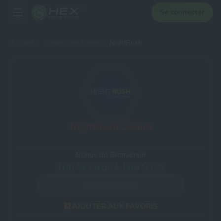
Se connecter
Accueil
Casinos en Ligne
NightRush
NightRush Casino
Bonus de Bienvenue
100 % jusqu’à 166 $ CA
Aller au casino
AJOUTER AUX FAVORIS