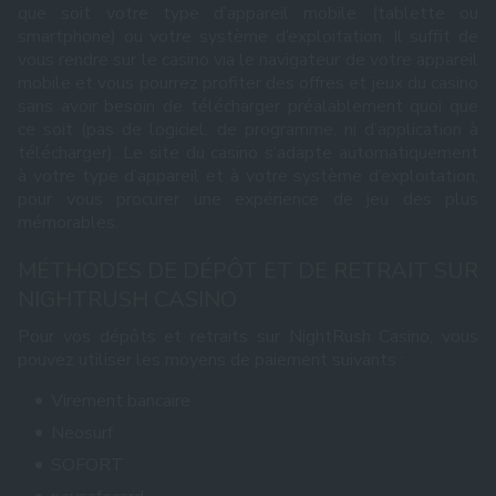
que soit votre type d’appareil mobile (tablette ou
260 % jusqu’à 3600 $ CA + 260 tours gratuits
smartphone) ou votre système d’exploitation. Il suffit de
vous rendre sur le casino via le navigateur de votre appareil
Méthodes de dépôt
mobile et vous pourrez profiter des offres et jeux du casino
sans avoir besoin de télécharger préalablement quoi que
ce soit (pas de logiciel, de programme, ni d’application à
télécharger). Le site du casino s’adapte automatiquement
Jouer maintenant
à votre type d’appareil et à votre système d’exploitation,
pour vous procurer une expérience de jeu des plus
mémorables.
MÉTHODES DE DÉPÔT ET DE RETRAIT SUR
NIGHTRUSH CASINO
Pour vos dépôts et retraits sur NightRush Casino, vous
pouvez utiliser les moyens de paiement suivants :
Virement bancaire
Bonus de Bienvenue
Neosurf
$2500+250TG
SOFORT
Méthodes de dépôt