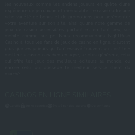
les nouveaux comme les anciens joueurs en quête d’une
expérience de jeu unique et mémorable. Le casino offre une
riche variété de bonus et de promotions pour agrémenter
votre aventure sur son site, ainsi qu’une riche gamme de
jeux de casino accessibles partout et en tout lieu, sur
mobile comme sur pc. Nous recommandons NightRush
Casino à tous les fans de jeux de casino en ligne, d’autant
plus que les joueurs qui l’ont essayé trouvent qu’il est le «
meilleur » casino canadien en ligne, le plus généreux, celui
qui offre les jeux des meilleurs éditeurs au monde, ou
encore celui qui possède le meilleur service client du
marché.
CASINOS EN LIGNE SIMILAIRES
Certifié
Sûr et sécurisé
Évalué par des experts
De confiance
1