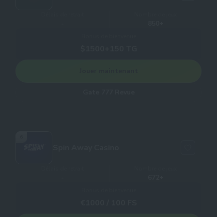
Délais de retrait
Nombre de jeux
-
850+
Bonus de bienvenue
$1500+150 TG
Jouer maintenant
Gate 777 Revue
6
Spin Away Casino
Délais de retrait
Nombre de jeux
-
672+
Bonus de bienvenue
€1000 / 100 FS