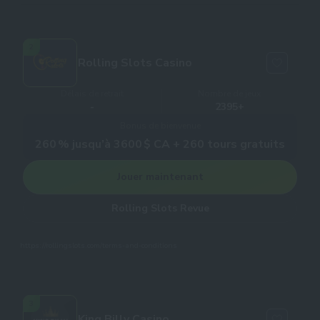
2
Rolling Slots Casino
Délais de retrait
Nombre de jeux
-
2395+
Bonus de bienvenue
260 % jusqu’à 3600 $ CA + 260 tours gratuits
Jouer maintenant
Rolling Slots Revue
https://rollingslots.com/terms-and-conditions
3
King Billy Casino