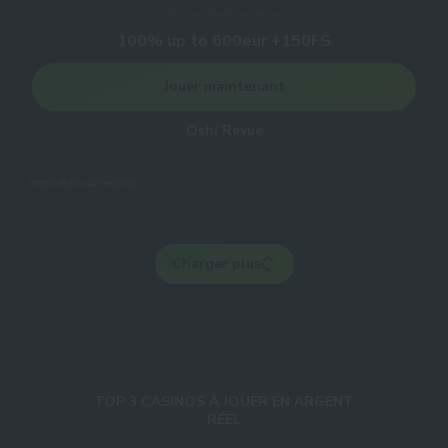
Bonus de bienvenue
100% up to 600eur +150FS
Jouer maintenant
Oshi Revue
https://oshi.io/help/tcs
Charger plus
TOP 3 CASINOS À JOUER EN ARGENT
RÉEL