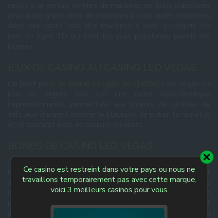
casino a un certain nombre de machines de fruits classiques
ainsi qu’un grand choix de machines à sous vidéo modernes
dans leur vaste liste des machines a sous, y compris les
jeux en ligne 3D qui sont les plus populaires parmis les
joueurs.
JEUX DE CASINO AU CASINO LEO VEGAS
On peut
jouer au casino en ligne en Québec
Leo Vegas en
jeux en argent reel est une autre caractéristique
impressionnante, permettant aux joueurs de profiter de
tels jeux d’argent comme le blackjack, le poker, la roulette
et le baccarat avec un croupier en direct.
BONUS DE CASINO LEO VEGAS
Pendant que dautres sites web de ce type remplissent
Ce casino est restreint dans votre pays ou nous ne
leurs pages avec diverses offres spéciales, ce casino met
travaillons temporairement pas avec cette marque,
ses Leo Vegas casino bonus sur sa page principale dans
voici 3 meilleurs casinos pour vous
une position de premier plan en haut de la page. Les
joueurs qui jouent régulièrement à Leo Vegas peuvent
également profiter d’un programme de niveau VIP qui