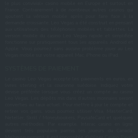
le plus convivial» casino mobile en Europe et surtout en
France. Contrairement à de nombreux autres casinos qui
ajoutent la vérsion mobile après pour faire face à la
demande croissante, Leo Vegas a été construit en pensant
aux utilisateurs des téléphones mobiles et tablettes. La
version mobile du casino Leo Vegas rapide et simplifiée
fonctionne sur pratiquement tous les appareils Android et
Apple. Vous pourriez sans aucune problème jouer au Leo
Vegas mobile sur votre appareil Mac, iPhone ou iPad.
SYSTÈMES DE PAIEMENT
Le casino Leo Vegas accepte les paiements en euros, en
livres sterling et la couronne suédoise. Indiquez votre
devise préférée lorsque vous créez un compte au casino
Leo Vegas. Les dépôts mis dans d’autres monnaies seront
converties au taux actuel. Pour mettre à jour le compte et
retirer vos gains, vous pourriez utiliser Visa, MasterCard,
Neteller, Skrill / Moneybookers, PaysafeCard et quelques
autres méthodes. Par example, Interac casino en ligne
devient trés populaire parmis les joueurs du Canada.
Malheureusement, il est impossible d’utiliser
Casino Payer