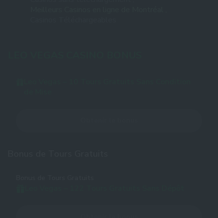
Meilleurs Casinos en ligne de Montréal ,
Сasinos Téléchargeables
LEO VEGAS CASINO BONUS
Leo Vegas – 10 Tours Gratuits Sans Condition
de Mise
Obtenir le bonus
Bonus de Tours Gratuits
Bonus de Tours Gratuits
Leo Vegas – 122 Tours Gratuits Sans Dépôt
Obtenir le bonus