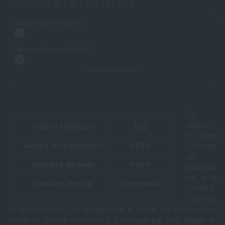
SERVICE À LA CLIENTÈLE
Clavardage en direct
Heures d'ouverture 24/7
Montrer moins
Le
casino
Dépôt Minimum
10$
en ligne
Année de Fondation
2010
LeoVeg
as
Nombre de Jeux
640+
appartie
nt à la
Version Mobile
Disponible
société
LeoVeg
as International ltd, enregistrée à Malte. La licence pour
mener le jeu sur l’Internet a été reçue par Leo Vegas au