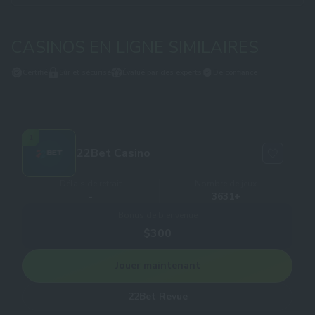
CASINOS EN LIGNE SIMILAIRES
Certifié
Sûr et sécurisé
Évalué par des experts
De confiance
1
22Bet Casino
Délais de retrait
Nombre de jeux
-
3631+
Bonus de bienvenue
$300
Jouer maintenant
22Bet Revue