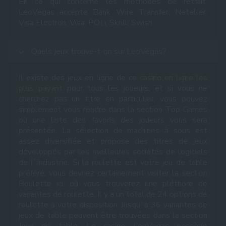
En ce qui concerne les méthodes de retrait,
LeoVegas accepte Bank Wire Transfer, Neteller,
Bonus de Bienvenue
$2500+250TG
Visa Electron, Visa, POLi, Skrill, Swish
Méthodes de dépôt
Quels jeux trouve-t-on sur LeoVegas?
Il existe des jeux en ligne de ce
casino en ligne les
plus payant
pour tous les joueurs, et si vous ne
Jouer maintenant
cherchez pas un titre en particulier, vous pouvez
simplement vous rendre dans la section Top Games
où une liste des favoris des joueurs vous sera
présentée. La sélection de machines à sous est
assez diversifiée et propose des titres de jeux
développés par les meilleures sociétés de logiciels
de l`industrie. Si la roulette est votre jeu de table
préféré, vous devriez certainement visiter la section
Roulette ici, où vous trouverez une pléthore de
variantes de roulette. Il y a un total de 24 options de
roulette à votre disposition. Jusqu`à 36 variantes de
jeux de table peuvent être trouvées dans la section