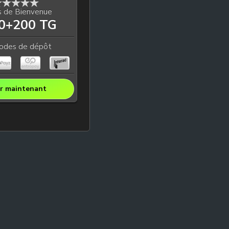
 de Bienvenue
0+200 TG
odes de dépôt
er maintenant