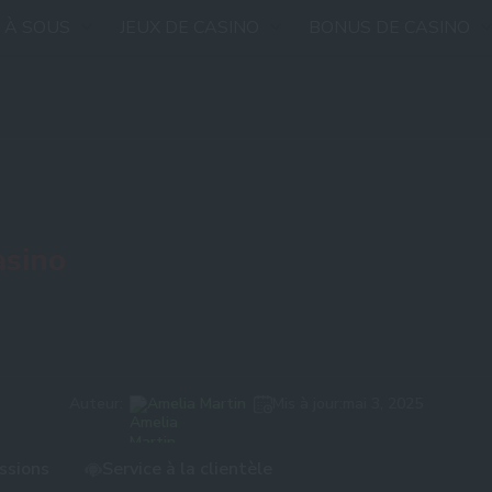
 À SOUS
JEUX DE CASINO
BONUS DE CASINO
asino
Auteur:
Amelia Martin
Mis à jour:
mai 3, 2025
ssions
Service à la clientèle