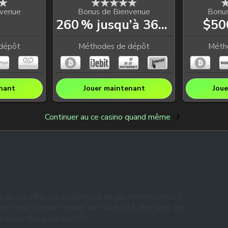
ns bancaires fiables qui permettent aux joueurs de
nvenue
Bonus de Bienvenue
Bonus
icultés. Voici quelques-unes des méthodes bancaires
260 % jusqu’à 3600 $ CA + 260 tours gratuits
$50
dépôt
Méthodes de dépôt
Méth
nant
Jouer maintenant
Jou
Continuer au ce casino quand même
lan qui offre une expérience de jeu enrichissante. Il
ent une licence légale de l’Autorité des jeux de
ropose des paris sportifs.