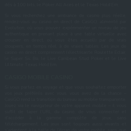
260 % jusqu’à 3600 $ CA + 260 tours gratuits
dés à 100 bits, le Poker All Aces et le Texas Hold’Em.
Si vous recherchez une ambiance de casino plus réelle,
Méthodes de dépôt
rendez-vous au casino en direct de CasiGO, alimenté par
Evolution, où vous pouvez expérimenter un niveau de jeu
authentique en prenant place à une table virtuelle avec
croupier en direct, où vous êtes accueilli par de vrais
Jouer maintenant
croupiers, en temps réel, à de vraies tables. Les jeux de
casino en direct comprennent l’électrisante Roulette Eclair,
le Super Sic Bo, le Live Carribean Stud Poker et le Live
Ultimate Texas Hold’Em.
CASIGO MOBILE CASINO
Si vous partez en voyage et que vous souhaitez emporter
vos jeux préférés avec vous, vous avez de la chance –
CasiGO rend la transition du bureau au mobile transparente.
Jouez via le navigateur de votre appareil mobile – il vous
Bonus de Bienvenue
suffit de taper l’URL du casino, de vous connecter et
$2500+250TG
d’accéder à la gamme complète de jeux, sans
téléchargement. Les jeux sont toujours aussi vivants et
Méthodes de dépôt
s’adaptent à la taille de l’écran de votre mobile, sans que