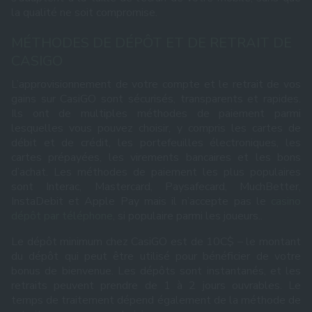
la qualité ne soit compromise.
MÉTHODES DE DÉPÔT ET DE RETRAIT DE
Jouer maintenant
CASIGO
L’approvisionnement de votre compte et le retrait de vos
gains sur CasiGO sont sécurisés, transparents et rapides.
Ils ont de multiples méthodes de paiement parmi
lesquelles vous pouvez choisir, y compris les cartes de
débit et de crédit, les portefeuilles électroniques, les
cartes prépayées, les virements bancaires et les bons
d’achat. Les méthodes de paiement les plus populaires
sont Interac, Mastercard, Paysafecard, MuchBetter,
InstaDebit et Apple Pay mais il n’accepte pas le
casino
dépôt par téléphone
, si populaire parmi les joueurs..
Le dépôt minimum chez CasiGO est de 10C$ – le montant
du dépôt qui peut être utilisé pour bénéficier de votre
bonus de bienvenue. Les dépôts sont instantanés, et les
retraits peuvent prendre de 1 à 2 jours ouvrables. Le
temps de traitement dépend également de la méthode de