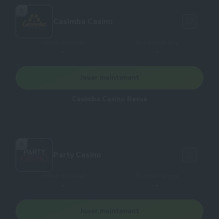
5
Casimba Casino
Délais de retrait
Nombre de jeux
-
-
Jouer maintenant
Casimba Casino Revue
6
Party Casino
Délais de retrait
Nombre de jeux
-
-
Jouer maintenant