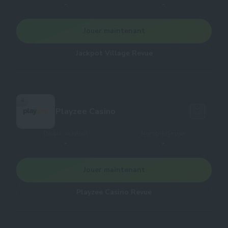
-
-
Jouer maintenant
Jackpot Village Revue
4
Playzee Casino
Délais de retrait
Nombre de jeux
-
-
Jouer maintenant
Playzee Casino Revue