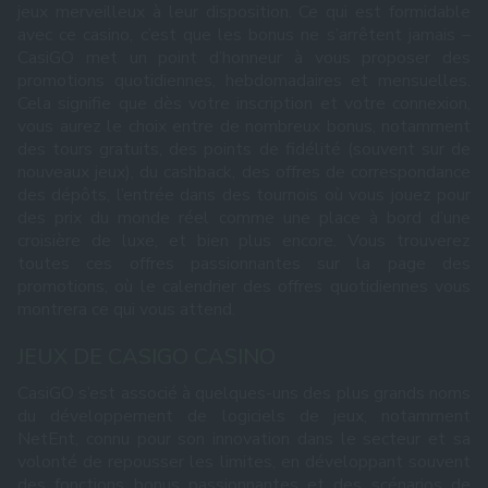
jeux merveilleux à leur disposition. Ce qui est formidable
avec ce casino, c’est que les bonus ne s’arrêtent jamais –
CasiGO met un point d’honneur à vous proposer des
promotions quotidiennes, hebdomadaires et mensuelles.
Cela signifie que dès votre inscription et votre connexion,
vous aurez le choix entre de nombreux bonus, notamment
des tours gratuits, des points de fidélité (souvent sur de
nouveaux jeux), du cashback, des offres de correspondance
des dépôts, l’entrée dans des tournois où vous jouez pour
des prix du monde réel comme une place à bord d’une
croisière de luxe, et bien plus encore. Vous trouverez
toutes ces offres passionnantes sur la page des
promotions, où le calendrier des offres quotidiennes vous
montrera ce qui vous attend.
JEUX DE CASIGO CASINO
CasiGO s’est associé à quelques-uns des plus grands noms
du développement de logiciels de jeux, notamment
NetEnt, connu pour son innovation dans le secteur et sa
volonté de repousser les limites, en développant souvent
des fonctions bonus passionnantes et des scénarios de