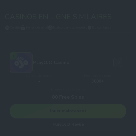
CASINOS EN LIGNE SIMILAIRES
Certifié
Sûr et sécurisé
Évalué par des experts
De confiance
1
PlayOJO Casino
Délais de retrait
Nombre de jeux
-
3000+
Bonus de bienvenue
80 Free Spins
Jouer maintenant
PlayOJO Revue