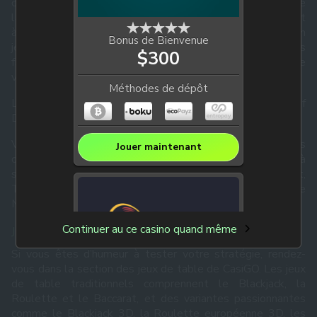
cinéma et de la télévision, de l’aventure, de la fantaisie, de
la romance et de la mythologie, il y a un thème qui convient
à chaque joueur et à chaque humeur. Si vous tombez sur un
Bonus de Bienvenue
jeu dont vous ne pouvez pas vous passer, ajoutez-le à vos
$300
favoris et reprenez là où vous vous étiez arrêté lors de
votre prochaine connexion.
Méthodes de dépôt
Les machines à sous les plus populaires sont Book of
Dead (Play’n GO), Gonzo’s Quest et Starburst de NetEnt.
Vous avez envie de tenter un méga jackpot? CasiGO vous
Jouer maintenant
donne la chance de toucher le gros lot avec ses machines à
sous progressives, telles que Mega Moolah, King Cashalot,
Treasure Nile, Wheel of Wishes et Treasure Nile de
MicroGaming.
Continuer au ce casino quand même
Jeux de table
Si vous êtes d’humeur à tester votre stratégie, rendez-
vous dans la section des jeux de table de CasiGO. Les jeux
de table traditionnels comprennent le Blackjack, la
Roulette et le Baccarat, et des variantes passionnantes
Bonus de Bienvenue
comme le Blackjack 3D, la Roulette européenne 3D, les