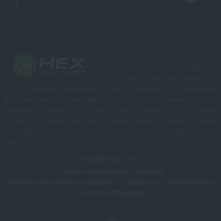
Bienvenue sur le meilleur site
de jeux de casino au Canada! On
vous attente des centaines jeux
de la roulette, machines à sous, blackjack, et beaucoup
d'autres jeux de casino gratuits. Consultez nos revues sur les
meilleurs casinos en ligne, notre collection de bonus
exclusifs, essayez les jeux de casino gratuits avant de jouer
en argent réel. Casino Hex - les meilleures conditions pour
vous!
PAGES UTILES
Casinos avec Retraits Rapides
Casinos avec Dollars Canadiens
Casinos les Plus Payantes
Casinos Kahnawake