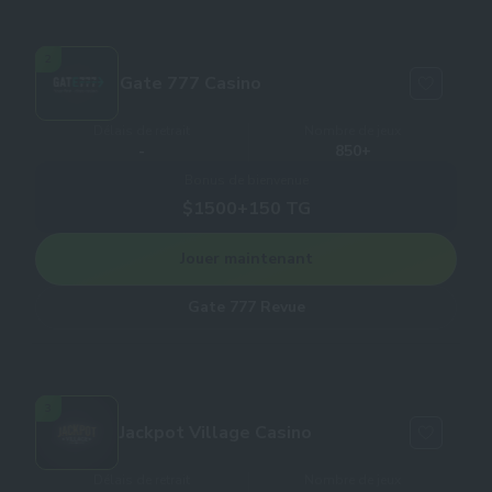
2
Gate 777 Casino
Délais de retrait
Nombre de jeux
-
850+
Bonus de bienvenue
$1500+150 TG
Jouer maintenant
Gate 777 Revue
3
Jackpot Village Casino
Délais de retrait
Nombre de jeux