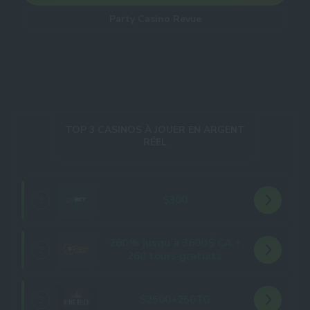
Party Casino Revue
TOP 3 CASINOS À JOUER EN ARGENT
RÉEL
$300
1
260 % jusqu’à 3600 $ CA +
2
260 tours gratuits
$2500+250TG
3