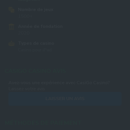
Nombre de jeux
1500+
Année de fondation
2020
Types de casino
Сasino pour iPad
CASIGO CASINO AVIS
Avez-vous une expérience avec CasiGo Casino?
Laissez votre avis
LAISSER UN AVIS
MÉTHODES DE PAIEMENT