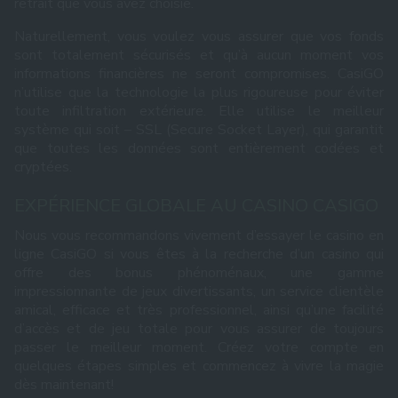
retrait que vous avez choisie.
Naturellement, vous voulez vous assurer que vos fonds
sont totalement sécurisés et qu’à aucun moment vos
informations financières ne seront compromises. CasiGO
n’utilise que la technologie la plus rigoureuse pour éviter
toute infiltration extérieure. Elle utilise le meilleur
système qui soit – SSL (Secure Socket Layer), qui garantit
que toutes les données sont entièrement codées et
cryptées.
EXPÉRIENCE GLOBALE AU CASINO CASIGO
Nous vous recommandons vivement d’essayer le casino en
ligne CasiGO si vous êtes à la recherche d’un casino qui
offre des bonus phénoménaux, une gamme
impressionnante de jeux divertissants, un service clientèle
amical, efficace et très professionnel, ainsi qu’une facilité
d’accès et de jeu totale pour vous assurer de toujours
passer le meilleur moment. Créez votre compte en
quelques étapes simples et commencez à vivre la magie
dès maintenant!