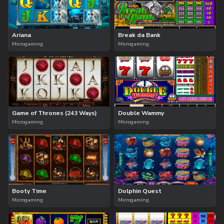
Ariana
Break da Bank
Microgaming
Microgaming
Game of Thrones (243 Ways)
Double Wammy
Microgaming
Microgaming
Booty Time
Dolphin Quest
Microgaming
Microgaming