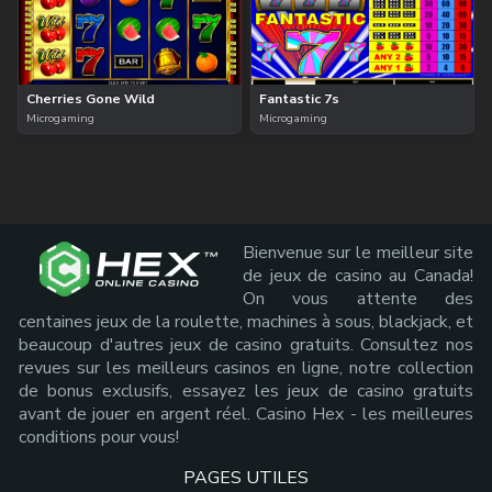
Cherries Gone Wild
Fantastic 7s
Microgaming
Microgaming
Bienvenue sur le meilleur site
de jeux de casino au Canada!
On vous attente des
centaines jeux de la roulette, machines à sous, blackjack, et
beaucoup d'autres jeux de casino gratuits. Consultez nos
revues sur les meilleurs casinos en ligne, notre collection
de bonus exclusifs, essayez les jeux de casino gratuits
avant de jouer en argent réel. Casino Hex - les meilleures
conditions pour vous!
PAGES UTILES