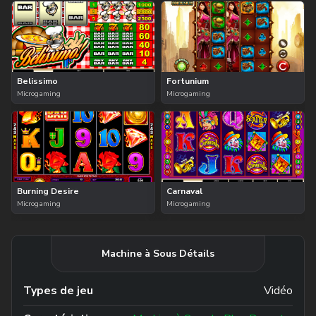
Belissimo
Fortunium
Microgaming
Microgaming
Burning Desire
Carnaval
Microgaming
Microgaming
Machine à Sous Détails
Types de jeu
Vidéo