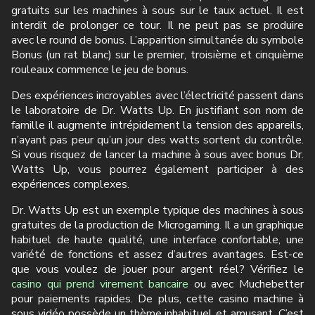
gratuits sur les machines à sous sur le taux actuel. Il est
interdit de prolonger ce tour. Il ne peut pas se produire
avec le round de bonus. L’apparition simultanée du symbole
Bonus (un rat blanc) sur le premier, troisième et cinquième
rouleaux commence le jeu de bonus.
Des expériences incroyables avec l’électricité passent dans
le laboratoire de Dr. Watts Up. En justifiant son nom de
famille il augmente intrépidement la tension des appareils,
n’ayant pas peur qu’un jour des watts sortent du contrôle.
Si vous risquez de lancer la machine à sous avec bonus Dr.
Watts Up, vous pourrez également participer à des
expériences complexes.
Dr. Watts Up est un exemple typique des machines à sous
gratuites de la production de Microgaming. Il a un graphique
habituel de haute qualité, une interface confortable, une
variété de fonctions et assez d’autres avantages. Est-ce
que vous voulez de jouer pour argent réel? Vérifiez le
casino qui prend virement bancaire
ou avec Muchebetter
pour paiements rapides. De plus, cette casino machine à
sous vidéo possède un thème inhabituel et amusant. C’est