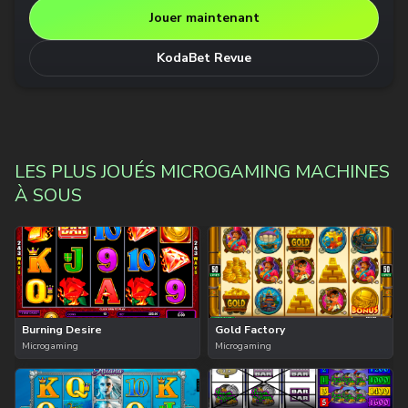
Jouer maintenant
KodaBet Revue
LES PLUS JOUÉS MICROGAMING MACHINES
À SOUS
Burning Desire
Gold Factory
Microgaming
Microgaming