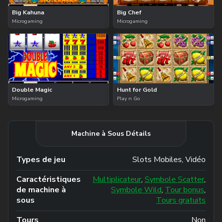
Big Kahuna
Big Chef
Microgaming
Microgaming
Double Magic
Hunt for Gold
Microgaming
Play n Go
Machine à Sous Détails
Types de jeu
Slots Mobiles, Vidéo
Caractéristiques
Multiplicateur
,
Symbole Scatter
,
de machine à
Symbole Wild
,
Tour bonus
,
sous
Tours gratuits
Tours
Non