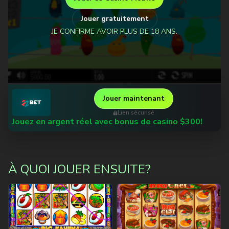
Jouer gratuitement
JE CONFIRME AVOIR PLUS DE 18 ANS.
Jouer maintenant
Lien sécurisé
Jouez en argent réel avec bonus de casino $300!
À QUOI JOUER ENSUITE?