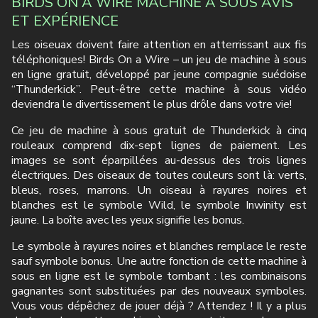
BIRDS ON A WIRE MACHINE À SOUS AVIS
ET EXPÉRIENCE
Les oiseuax doivent faire attention en atterrissant aux fis
téléphoniques! Birds On a Wire – un jeu de machine à sous
en ligne gratuit, développé par jeune compagnie suédoise
“Thunderkick”. Peut-être cette machine à sous vidéo
deviendra le divertissement le plus drôle dans votre vie!
Ce jeu de machine à sous gratuit de Thunderkick à cinq
rouleaux comprend dix-sept lignes de paiement. Les
images se sont éparpillées au-dessus des trois lignes
électriques. Des oiseaux de toutes couleurs sont là: verts,
bleus, roses, marrons. Un oiseau à rayures noires et
blanches est le symbole Wild, le symbole Inwinity est
jaune. La boîte avec les yeux signifie les bonus.
Le symbole à rayures noires et blanches remplace le reste
sauf symbole bonus. Une autre fonction de cette machine à
sous en ligne est le symbole tombant : les combinaisons
gagnantes sont substituées par des nouveaux symboles.
Vous vous dépêchez de jouer déjà ? Attendez ! Il y a plus