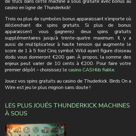
de trucs dans cette machine à sous gratuite avec bonus au
casino en ligne de Thunderkick!
Trois ou plus de symboles bonus apparaissant n’importe où
déclenchant dix spins gratuits. Si plus de bonus
apparaissent vous gagnerez deux spins gratuits
supplémentaires jusqu’à trente-quatre maximum. Il y a
aussi de multiplicateur à haute tension qui augmente le
score de 1 à 5 fois! Cinq symbol Wild ayant figure d’oiseau
dodu vous donneront €200 gain. À propos, la somme des
enjeux peut varier de 10 cents à €200. Pour faire votre
premier dépôt – choisissez le
casino CASHlib fiable
.
Jouez vos spins gratuits au casino de Thuderkick. Birds On a
Wire est jeu le plus mignon sans doute !
LES PLUS JOUÉS THUNDERKICK MACHINES
À SOUS