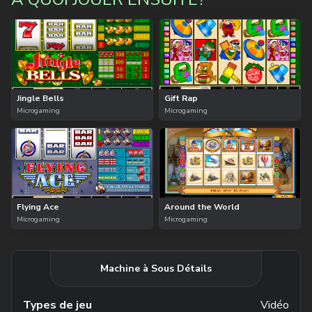
Jingle Bells
Gift Rap
Microgaming
Microgaming
Flying Ace
Around the World
Microgaming
Microgaming
Machine à Sous Détails
Types de jeu
Vidéo