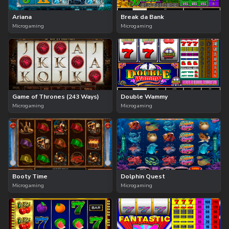
Ariana
Break da Bank
Microgaming
Microgaming
Game of Thrones (243 Ways)
Double Wammy
Microgaming
Microgaming
Booty Time
Dolphin Quest
Microgaming
Microgaming