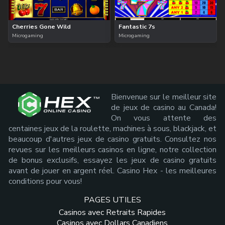
Cherries Gone Wild
Fantastic 7s
Microgaming
Microgaming
Bienvenue sur le meilleur site
de jeux de casino au Canada!
On vous attente des
centaines jeux de la roulette, machines à sous, blackjack, et
beaucoup d'autres jeux de casino gratuits. Consultez nos
revues sur les meilleurs casinos en ligne, notre collection
de bonus exclusifs, essayez les jeux de casino gratuits
avant de jouer en argent réel. Casino Hex - les meilleures
conditions pour vous!
PAGES UTILES
Casinos avec Retraits Rapides
Casinos avec Dollars Canadiens