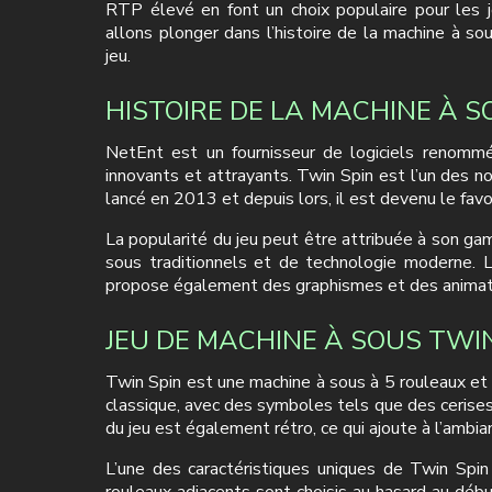
RTP élevé en font un choix populaire pour les 
allons plonger dans l’histoire de la machine à s
jeu.
HISTOIRE DE LA MACHINE À S
NetEnt est un fournisseur de logiciels renommé 
innovants et attrayants. Twin Spin est l’un des n
lancé en 2013 et depuis lors, il est devenu le fav
La popularité du jeu peut être attribuée à son ga
sous traditionnels et de technologie moderne. L
propose également des graphismes et des animat
JEU DE MACHINE À SOUS TWI
Twin Spin est une machine à sous à 5 rouleaux et
classique, avec des symboles tels que des cerises
du jeu est également rétro, ce qui ajoute à l’ambia
L’une des caractéristiques uniques de Twin Spin