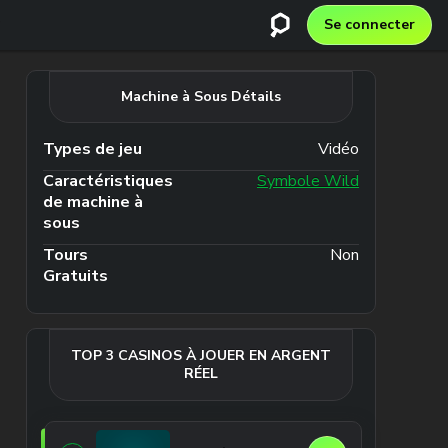
Se connecter
Machine à Sous Détails
Types de jeu
Vidéo
Caractéristiques
Symbole Wild
de machine à
sous
Tours
Non
Gratuits
TOP 3 CASINOS À JOUER EN ARGENT
RÉEL