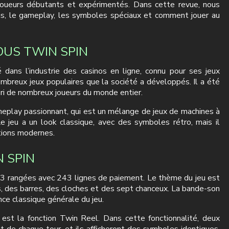
joueurs débutants et expérimentés. Dans cette revue, nous
ous, le gameplay, les symboles spéciaux et comment jouer au
OUS TWIN SPIN
dans l’industrie des casinos en ligne, connu pour ses jeux
ombreux jeux populaires que la société a développés. Il a été
ori de nombreux joueurs du monde entier.
meplay passionnant, qui est un mélange de jeux de machines à
e jeu a un look classique, avec des symboles rétro, mais il
ions modernes.
N SPIN
 3 rangées avec 243 lignes de paiement. Le thème du jeu est
, des barres, des cloches et des sept chanceux. La bande-son
nce classique générale du jeu.
 est la fonction Twin Reel. Dans cette fonctionnalité, deux