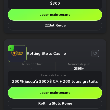
$300
Jouer maintenant
22Bet Revue
2
Rolling Slots Casino
Délais de retrait
Nombre de jeux
-
2395+
Bonus de bienvenue
260 % jusqu’à 3600 $ CA + 260 tours gratuits
Jouer maintenant
Rolling Slots Revue