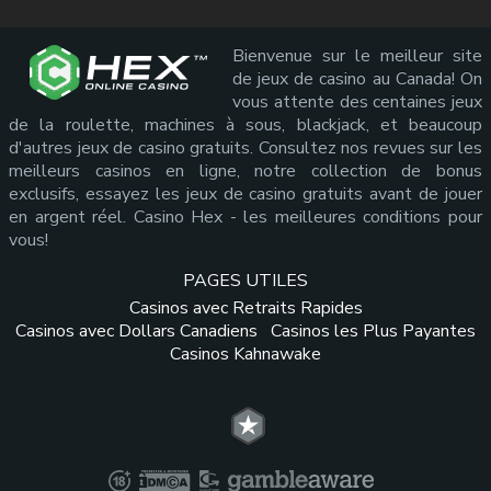
Bienvenue sur le meilleur site
de jeux de casino au Canada! On
vous attente des centaines jeux
de la roulette, machines à sous, blackjack, et beaucoup
d'autres jeux de casino gratuits. Consultez nos revues sur les
meilleurs casinos en ligne, notre collection de bonus
exclusifs, essayez les jeux de casino gratuits avant de jouer
en argent réel. Casino Hex - les meilleures conditions pour
vous!
PAGES UTILES
Casinos avec Retraits Rapides
Casinos avec Dollars Canadiens
Casinos les Plus Payantes
Casinos Kahnawake