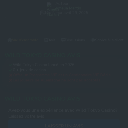
Auteur:
Amelia Martin
Mis à jour:
avril 29, 2025
Vue d'ensemble
Avis
Discussions
Service à la clientèl
WILD TOKYO CASINO AVIS
Wild Tokyo Casino lancé en 2026
0 + jeux de casino
Offre un Programme VIP et un Gestionnaire VIP Dédié
Les joueurs de Allemagne ne sont pas acceptés
WILD TOKYO CASINO AVIS
Avez-vous une expérience avec Wild Tokyo Casino?
Laissez votre avis
LAISSER UN AVIS