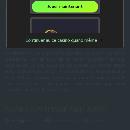
Jouer maintenant
EXPÉRIENCE GLOBALE AVEC LE CASINO
WILD TOKYO
Nous voici à la fin de notre revue et notre satisfaction à
l’égard du casino Wild Tokyo est très élevée. Nous avons
Continuer au ce casino quand même
recherché quelques plaintes sur le net, et jusqu’à présent
tout semble correct pour cet opérateur. Vous vivrez
certainement une expérience agréable en jouant sur cette
plateforme, car en plus de la vaste collection de jeux
disponibles, le site accueille les joueurs du monde entier
avec un généreux bonus. Par conséquent, si vous êtes à la
Bonus de Bienvenue
recherche d’un nouveau site avec un thème immersif et des
260 % jusqu’à 3600 $ CA + 260 tours gratuits
jeux inédits, vous ne pouvez certainement pas vous
tromper sur Wild Tokyo Casino.
Méthodes de dépôt
CASINOS EN LIGNE SIMILAIRES
Jouer maintenant
Certifié
Sûr et sécurisé
Évalué par des experts
De confiance