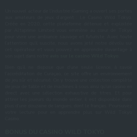
Un nouvel acteur de l’industrie iGaming a ouvert ses portes
aux amateurs de jeux d’argent : Le Casino Wild Tokyo.
Créée en 2020, cette plateforme détenue et exploitée
par Altaprime Limited vous emmène au cœur de Tokyo
pour vivre une ambiance sauvage et futuriste. Avec toute
l’attention qu’il suscite, nous avons jeté notre dévolu sur
cet opérateur et vous pouvez en apprendre davantage à
son sujet dans notre
avis sur le casino Wild Tokyo
.
Bien qu’il ne dispose que d’une seule licence, à savoir
l’accréditation de Curaçao, ce site offre un environnement
de jeu sûr et sécurisé. On y trouve une collection complète
de jeux de table et de machines à sous ainsi qu’un casino en
direct avec une sélection exhaustive de titres. Et pour
attirer les joueurs du monde entier, il est disponible dans
plus d’une douzaine de langues, dont le français. Poursuivez
votre lecture pour en apprendre plus sur Wild Tokyo
Casino.
BONUS DU CASINO WILD TOKYO