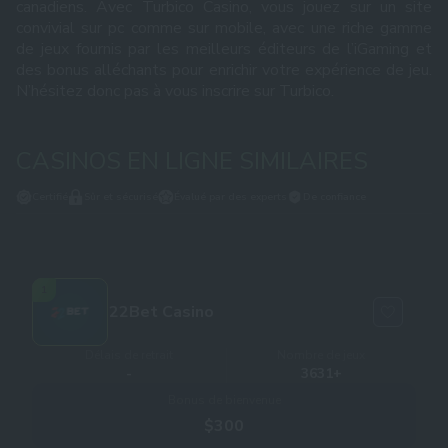
canadiens. Avec Turbico Casino, vous jouez sur un site
convivial sur pc comme sur mobile, avec une riche gamme
de jeux fournis par les meilleurs éditeurs de l’iGaming et
des bonus alléchants pour enrichir votre expérience de jeu.
Bonus de Bienvenue
N’hésitez donc pas à vous inscrire sur Turbico.
$2500+250TG
Méthodes de dépôt
CASINOS EN LIGNE SIMILAIRES
Certifié
Sûr et sécurisé
Évalué par des experts
De confiance
Jouer maintenant
1
22Bet Casino
Délais de retrait
Nombre de jeux
-
3631+
Bonus de bienvenue
$300