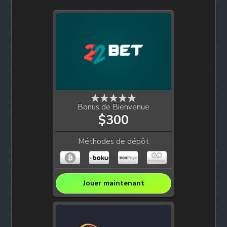
chaque variante) de jeux de blackjack, roulette, poker, vidéo
poker et baccarat.
Jeux avec croupiers en direct
Si vous êtes adepte de jeux live ou si vous aimez jouer en
ligne comme dans un véritable casino terrestre, en temps
réel et en interagissant avec de véritables joueurs /
croupiers, alors la section live casino de Turbico vous
comblera. Vous y trouvez de nombreux jeux de casino avec
croupiers en direct, des jeux live de blackjack, roulette,
Bonus de Bienvenue
poker et baccarat produits principalement par Evolution.
$300
TURBICO CASINO MOBILE
Méthodes de dépôt
Le casino Turbico tout comme ses offres et jeux
fonctionnent bien avec les appareils mobiles, smartphones
comme tablettes, Android comme iOS. Pas besoin de
télécharger un programme ou une application pour accéder
Jouer maintenant
à la version mobile du casino; il suffit de vous rendre sur le
site de Turbico via le navigateur de votre appareil mobile
et le site (le lobby, les jeux, etc.) s’adaptera à votre type
d’appareil et de système d’exploitation pour vous offrir une