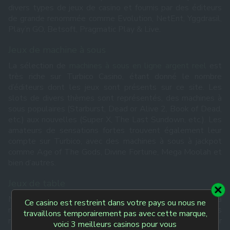
divers types de jeux de casino et fournis par des éditeurs
de grande renommée comme Evolution, NetEnt, Yggdrasil,
Play’n GO, Betsoft, Pragmatic Play & Live.
Jeux de machine à sous
La sélection de
machines à sous
en ligne argent reel
est
très riche sur Turbico Casino, étant donné le nombre
d’éditeurs dont les jeux sont présents sur ce site. Les
slots de divers thèmes sont représentés, des machines à
sous populaires (Starburst, Dead or Alive 2, Book of Dead,
etc.) aux nouvelles (Super X, The Last Sundown, etc.). Les
amateurs de sensations fortes trouvent également leur
compte sur Turbico, avec des machines à sous à jackpot
comme Age of The Gods, Divine Fortune, Mega Moolah et
bien d’autres.
Jeux de table
Notons également dans cet avis sur Turbico Casino la
Ce casino est restreint dans votre pays ou nous ne
richesse de l’offre de jeux de table de ce site. Vous
travaillons temporairement pas avec cette marque,
retrouvez diverses variantes (ainsi que divers titres pour
voici 3 meilleurs casinos pour vous