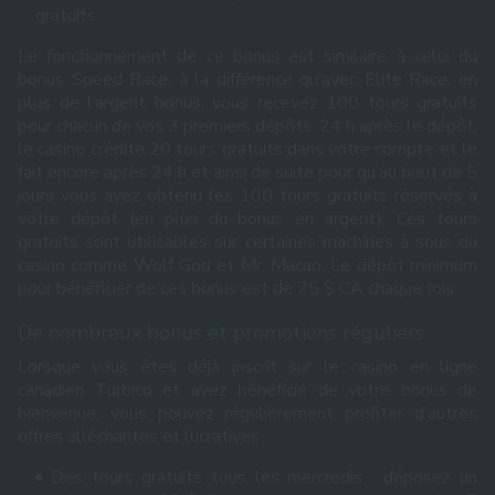
gratuits
Le fonctionnement de ce bonus est similaire à celui du
bonus Speed Race, à la différence qu’avec Elite Race, en
plus de l’argent bonus, vous recevez 100 tours gratuits
pour chacun de vos 3 premiers dépôts. 24 h après le dépôt,
le casino crédite 20 tours gratuits dans votre compte et le
fait encore après 24 h et ainsi de suite pour qu’au bout de 5
jours vous ayez obtenu les 100 tours gratuits réservés à
votre dépôt (en plus du bonus en argent). Ces tours
gratuits sont utilisables sur certaines machines à sous du
casino comme Wolf God et Mr. Macao. Le dépôt minimum
pour bénéficier de ces bonus est de 75 $ CA chaque fois.
De nombreux bonus et promotions réguliers
Lorsque vous êtes déjà inscrit sur le casino en ligne
canadien Turbico et avez bénéficié de votre bonus de
bienvenue, vous pouvez régulièrement profiter d’autres
offres alléchantes et lucratives :
Des tours gratuits tous les mercredis : déposez un