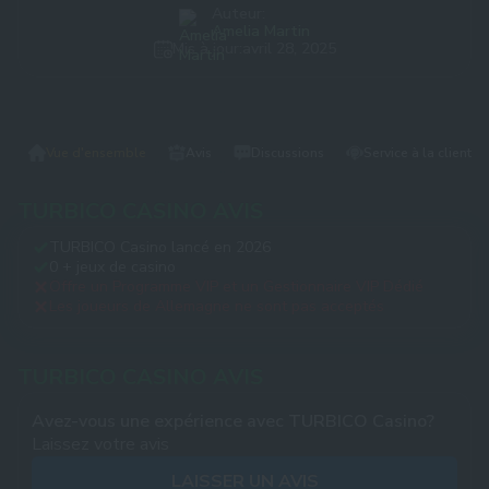
Auteur:
Amelia Martin
Mis à jour:
avril 28, 2025
Vue d'ensemble
Avis
Discussions
Service à la clientèl
TURBICO CASINO AVIS
TURBICO Casino lancé en 2026
0 + jeux de casino
Offre un Programme VIP et un Gestionnaire VIP Dédié
Les joueurs de Allemagne ne sont pas acceptés
TURBICO CASINO AVIS
Avez-vous une expérience avec TURBICO Casino?
Laissez votre avis
LAISSER UN AVIS