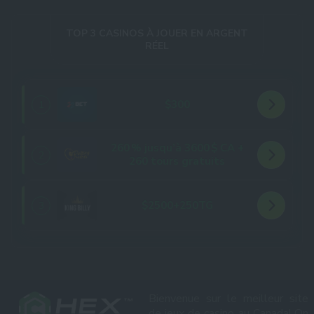
TOP 3 CASINOS À JOUER EN ARGENT
RÉEL
$300
1
260 % jusqu’à 3600 $ CA +
2
260 tours gratuits
$2500+250TG
3
Bienvenue sur le meilleur site
de jeux de casino au Canada! On