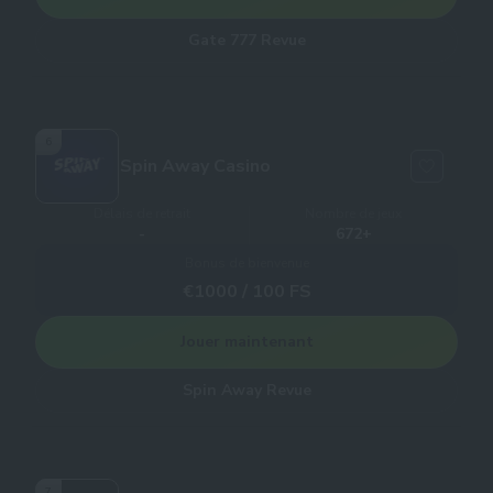
Gate 777 Revue
6
Spin Away Casino
Délais de retrait
Nombre de jeux
-
672+
Bonus de bienvenue
€1000 / 100 FS
Jouer maintenant
Spin Away Revue
7