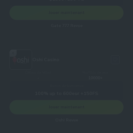
Jouer maintenant
Gate 777 Revue
6
Oshi Casino
Délais de retrait
Nombre de jeux
-
10000+
Bonus de bienvenue
100% up to 600eur +150FS
Jouer maintenant
Oshi Revue