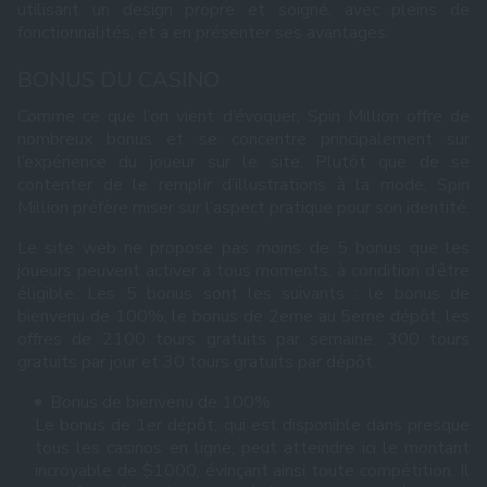
utilisant un design propre et soigné, avec pleins de
fonctionnalités, et a en présenter ses avantages.
BONUS DU CASINO
Comme ce que l’on vient d’évoquer, Spin Million offre de
nombreux bonus et se concentre principalement sur
l’expérience du joueur sur le site. Plutôt que de se
contenter de le remplir d’illustrations à la mode, Spin
Million préfère miser sur l’aspect pratique pour son identité.
Le site web ne propose pas moins de 5 bonus que les
joueurs peuvent activer à tous moments, à condition d’être
éligible. Les 5 bonus sont les suivants : le bonus de
bienvenu de 100%, le bonus de 2eme au 5eme dépôt, les
offres de 2100 tours gratuits par semaine, 300 tours
gratuits par jour et 30 tours gratuits par dépôt.
Bonus de bienvenu de 100%
Le bonus de 1er dépôt, qui est disponible dans presque
tous les casinos en ligne, peut atteindre ici le montant
incroyable de $1000, évinçant ainsi toute compétition. Il