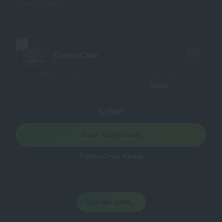
https://oshi.io/help/tcs
7
CasinoChan
Délais de retrait
Nombre de jeux
-
2468+
Bonus de bienvenue
$1500
Jouer maintenant
CasinoChan Revue
Charger plus