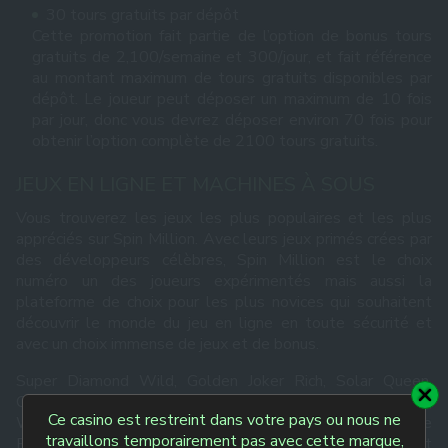
30 tours gratuits par dépôt
Cette promotion fait partie de l’option de bonus tours
gratuits de 2,100/semaine et 300/jour, et fait référence
au montant maximum de tours gratuits disponibles par
dépôt. Le joueur peut déposer un maximum de 10 fois
par jour, donc vous devrez déposer environ 70 fois pour
obtenir l’option complète de 2100 tours gratuits.
JEUX EN LIGNE ET MACHINES À SOUS
Vous trouverez les jeux les plus populaires et les plus
appréciés sur Spin Million. Avec leurs jeux primés crées par
des développeurs célèbres, Spin Million est le choix
numéro un des joueurs expérimentés mais aussi la
plateforme de choix pour les plus novices qui souhaitent
découvrir le monde du jeu en ligne en toute sécurité et
avec un choix immense de jeux et de bonus.
Super Diamond Wild, Golden Joker Rich, Solar Queen,
Cazino Cosmos, Absolute Super Reels, Valley of the Gods,
Ce casino est restreint dans votre pays ou nous ne
Wild Ape, Immortal Romance, Legend of Loki ou encore
travaillons temporairement pas avec cette marque,
Book of Immortals pour n’en citer que les plus connus, ont