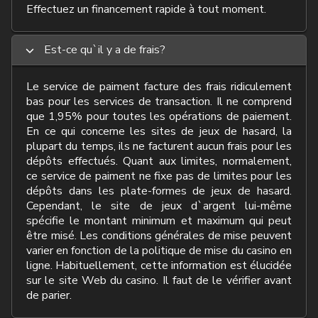
Effectuez un financement rapide à tout moment.
Est-ce qu`il y a de frais?
Le service de paiment facture des frais ridiculement
bas pour les services de transaction. Il ne comprend
que 1,95% pour toutes les opérations de paiement.
En ce qui concerne les sites de jeux de hasard, la
plupart du temps, ils ne facturent aucun frais pour les
dépôts effectués. Quant aux limites, normalement,
ce service de paiment ne fixe pas de limites pour les
dépôts dans les plate-formes de jeux de hasard.
Cependant, le site de jeux d`argent lui-même
spécifie le montant minimum et maximum qui peut
être misé. Les conditions générales de mise peuvent
varier en fonction de la politique de mise du casino en
ligne. Habituellement, cette information est élucidée
sur le site Web du casino. Il faut de le vérifier avant
de parier.