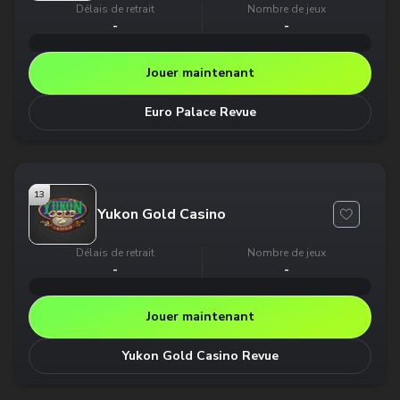
Délais de retrait
Nombre de jeux
-
-
Jouer maintenant
Euro Palace Revue
13
Yukon Gold Casino
Délais de retrait
Nombre de jeux
-
-
Jouer maintenant
Yukon Gold Casino Revue