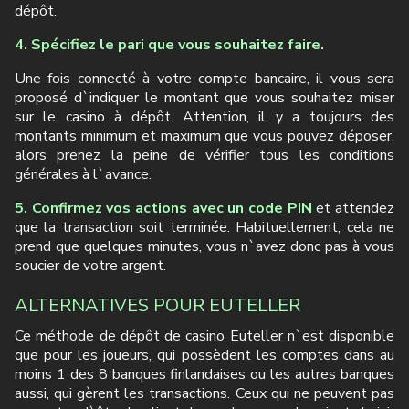
dépôt.
4. Spécifiez le pari que vous souhaitez faire.
Une fois connecté à votre compte bancaire, il vous sera
proposé d`indiquer le montant que vous souhaitez miser
sur le casino à dépôt. Attention, il y a toujours des
montants minimum et maximum que vous pouvez déposer,
alors prenez la peine de vérifier tous les conditions
générales à l`avance.
5. Confirmez vos actions avec un code PIN
et attendez
que la transaction soit terminée. Habituellement, cela ne
prend que quelques minutes, vous n`avez donc pas à vous
soucier de votre argent.
ALTERNATIVES POUR EUTELLER
Ce méthode de dépôt de casino Euteller n`est disponible
que pour les joueurs, qui possèdent les comptes dans au
moins 1 des 8 banques finlandaises ou les autres banques
aussi, qui gèrent les transactions. Ceux qui ne peuvent pas