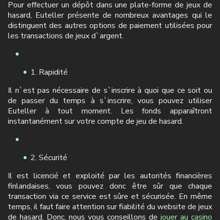
Pour effectuer un dépôt dans une plate-forme de jeux de
hasard, Euteller présente de nombreux avantages qui le
distinguent des autres options de paiement utilisées pour
les transactions de jeux d`argent.
1. Rapidité
Il n`est pas nécessaire de s`inscrire à quoi que ce soit ou
de passer du temps à s`inscrire, vous pouvez utiliser
Euteller à tout moment. Les fonds apparaîtront
instantanément sur votre compte de jeu de hasard.
2. Sécurité
Il est licencié et exploité par les autorités financières
finlandaises, vous pouvez donc être sûr que chaque
transaction via ce service est sûre et sécurisée. En même
temps, il faut faire attention sur fiabilité du website de jeux
de hasard. Donc, nous vous conseillons de
jouer au casino