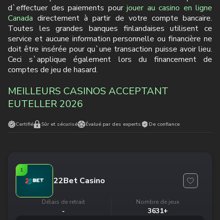
d`effectuer des paiements pour
jouer au casino en ligne
Canada
directement à partir de votre compte bancaire.
Toutes les grandes banques finlandaises utilisent ce
service et aucune information personnelle ou financière ne
doit être insérée pour qu`une transaction puisse avoir lieu.
Ceci s`applique également lors du financement de
comptes de jeu de hasard.
MEILLEURS CASINOS ACCEPTANT
EUTELLER 2026
Certifié
Sûr et sécurisé
Évalué par des experts
De confiance
1
22Bet Casino
Délais de retrait
Nombre de jeux
-
3631+