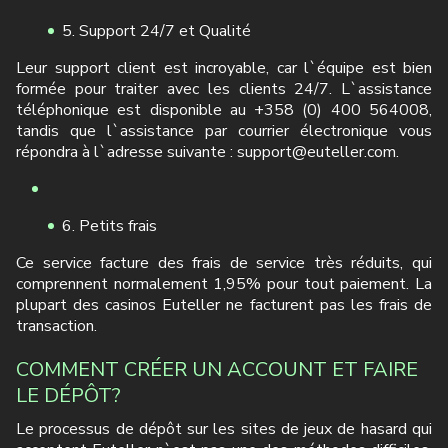
5. Support 24/7 et Qualité
Leur support client est incroyable, car l`équipe est bien
formée pour traiter avec les clients 24/7. L`assistance
téléphonique est disponible au +358 (0) 400 564008,
tandis que l`assistance par courrier électronique vous
répondra à l`adresse suivante :
support@euteller.com
.
6. Petits frais
Ce service facture des frais de service très réduits, qui
comprennent normalement 1,95% pour tout paiement. La
plupart des casinos Euteller ne facturent pas les frais de
transaction.
COMMENT CRÉER UN ACCOUNT ET FAIRE
LE DÉPÔT?
Le processus de dépôt sur les sites de jeux de hasard qui