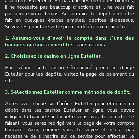
acceptent Euteller n`est pas une des méthodes difficiles,
il ne nécessite pas beaucoup d`actions et il ne vous fait
pas perdre votre temps. Au contraire, le dépôt peut être
fait en quelques étapes simples, décrites ci-dessous.
Suivez-les pour faire votre premier dépôt en un clin d`œil.
1. Assurez-vous d`avoir le compte dans l`une des
banques qui soutiennent les transactions.
2. Choisissez le casino en ligne Euteller.
Pour vérifier si le casino sélectionné prend en charge
Euteller pour les dépôts, visitez la page de paiement du
site.
3. Sélectionnez Euteller comme méthode de dépôt.
Après avoir cliqué sur l`icône Euteller pour effectuer un
dépôt dans les casinos Euteller en ligne, vous devez
indiquer la banque sur laquelle vous avez le compte. Ce
faisant, vous serez redirigé vers la page de votre compte
bancaire. Ainsi, comme vous le voyez, il n`est pas
nécessaire de s`inscrire sur ce service pour effectuer le