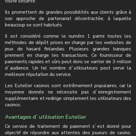
toute sécurité.
Ils promettent de grandes possibilités aux clients grâce à
son approche de partenariat décontractée, à laquelle
beaucoup se sont habitués.
Il est considéré comme le numéro 1 parmi toutes les
méthodes de dépôt prises en charge par les websites de
jeux de hasard finlandais. Plusieurs grandes banques
prennent en charge les transactions. Ce fournisseur de
paiements rapides et sûrs peut donc se vanter de 3-million
d`audience. Un tel nombre d`utilisateurs peut servir la
meilleure réputation du service.
Les Euteller casinos sont extrêmement populaires, car la
moyenne donnée ne nécessite pas d`enregistrement
supplémentaire et redirige simplement les utilisateurs des
casinos.
Avantages d`utilisation Euteller
Ce service de traitement de paiement s`est donné pour
objectif de répondre aux attentes des joueurs de casino.