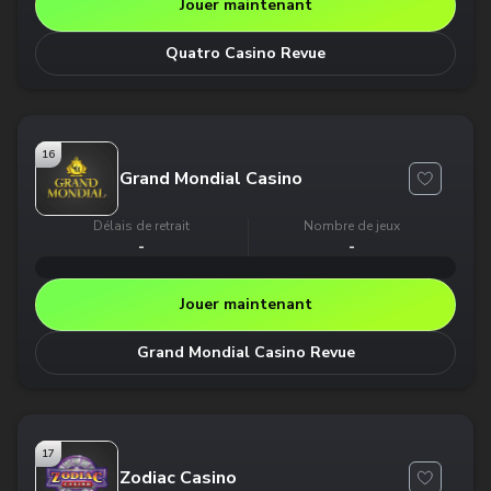
Jouer maintenant
Quatro Casino Revue
16
Grand Mondial Casino
Délais de retrait
Nombre de jeux
-
-
Jouer maintenant
Grand Mondial Casino Revue
17
Zodiac Casino