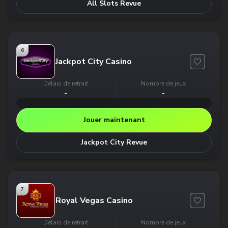
All Slots Revue
6
Jackpot City Casino
Délais de retrait
Nombre de jeux
-
-
Jouer maintenant
Jackpot City Revue
7
Royal Vegas Casino
Délais de retrait
Nombre de jeux