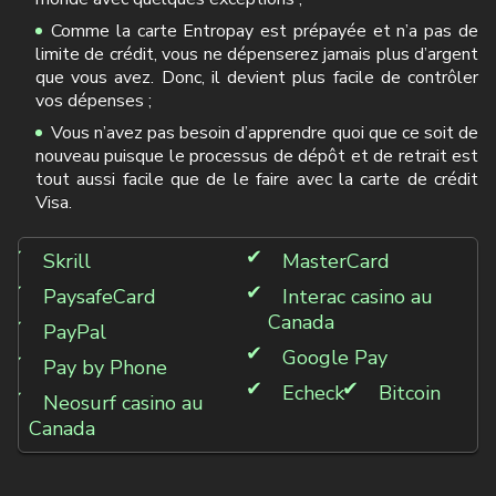
Comme la carte Entropay est prépayée et n’a pas de
limite de crédit, vous ne dépenserez jamais plus d’argent
que vous avez. Donc, il devient plus facile de contrôler
vos dépenses ;
Vous n’avez pas besoin d’apprendre quoi que ce soit de
nouveau puisque le processus de dépôt et de retrait est
tout aussi facile que de le faire avec la carte de crédit
Visa.
Skrill
MasterCard
PaysafeCard
Interac casino au
Canada
PayPal
Google Pay
Pay by Phone
Echeck
Bitcoin
Neosurf casino au
Canada