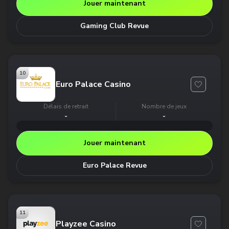
Jouer maintenant
Gaming Club Revue
10
Euro Palace Casino
Délais de retrait
Nombre de jeux
-
-
Jouer maintenant
Euro Palace Revue
11
Playzee Casino