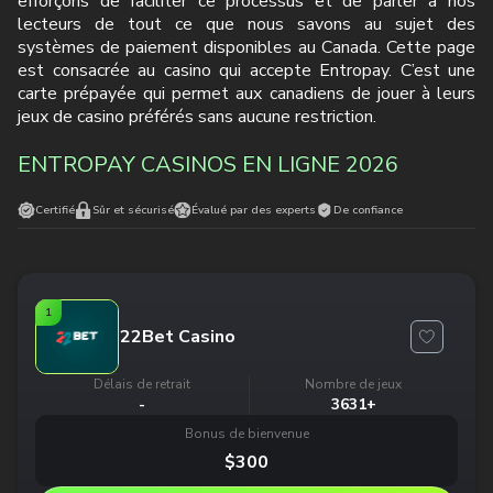
efforçons de faciliter ce processus et de parler à nos
lecteurs de tout ce que nous savons au sujet des
systèmes de paiement disponibles au Canada. Cette page
est consacrée au casino qui accepte Entropay. C’est une
carte prépayée qui permet aux canadiens de jouer à leurs
jeux de casino préférés sans aucune restriction.
ENTROPAY CASINOS EN LIGNE 2026
Certifié
Sûr et sécurisé
Évalué par des experts
De confiance
1
22Bet Casino
Délais de retrait
Nombre de jeux
-
3631+
Bonus de bienvenue
$300