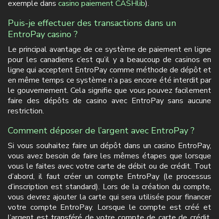
exemple dans
casino paiement CASHlib
).
Puis-je effectuer des transactions dans un
EntroPay casino ?
Le principal avantage de ce système de paiement en ligne
pour les canadiens c’est qu’il y a beaucoup de casinos en
ligne qui acceptent EntroPay comme méthode de dépôt et
en même temps ce système n’a pas encore été interdit par
le gouvernement. Cela signifie que vous pouvez facilement
faire des dépôts de casino avec EntroPay sans aucune
restriction.
Comment déposer de l’argent avec EntroPay ?
Si vous souhaitez faire un dépôt dans un casino EntroPay,
vous avez besoin de faire les mêmes étapes que lorsque
vous le faites avec votre carte de débit ou de crédit. Tout
d’abord, il faut créer un compte EntroPay (le processus
d’inscription est standard). Lors de la création du compte,
vous devrez ajouter la carte qui sera utilisée pour financer
votre compte EntroPay. Lorsque le compte est créé et
l’argent est transféré de votre compte de carte de crédit,