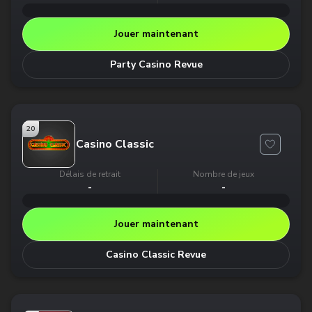
Jouer maintenant
Party Casino Revue
20
Casino Classic
Délais de retrait
Nombre de jeux
-
-
Jouer maintenant
Casino Classic Revue