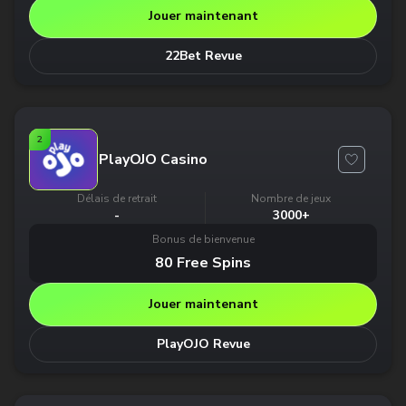
Jouer maintenant
22Bet Revue
2
PlayOJO Casino
Délais de retrait
Nombre de jeux
-
3000+
Bonus de bienvenue
80 Free Spins
Jouer maintenant
PlayOJO Revue