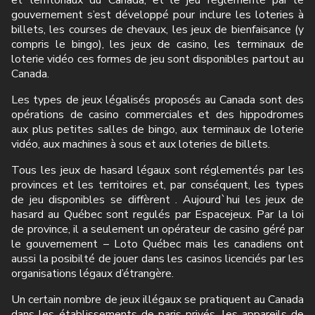
et territoriaux du Canada, et le jeu réglementé par le
gouvernement s’est développé pour inclure les loteries à
billets, les courses de chevaux, les jeux de bienfaisance (y
compris le bingo), les jeux de casino, les terminaux de
loterie vidéo ces formes de jeu sont disponibles partout au
Canada.
Les types de jeux légalisés proposés au Canada sont des
opérations de casino commerciales et des hippodromes
aux plus petites salles de bingo, aux terminaux de loterie
vidéo, aux machines à sous et aux loteries de billets.
Tous les jeux de hasard légaux sont réglementés par les
provinces et les territoires et, par conséquent, les types
de jeu disponibles se diffèrent . Aujourd`hui les jeux de
hasard au Québec sont regulés par Espacejeux. Par la loi
de province, il a seulement un opérateur de casino géré par
le gouvernement – Loto Québec mais les canadiens ont
aussi la posibilté de jouer dans les casinos licenciés par les
organisations légaux d’étrangère.
Un certain nombre de jeux illégaux se pratiquent au Canada
dans les établissements de paris privés, les appareils de