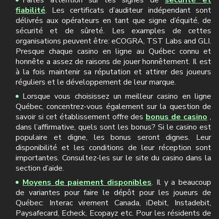
Faites attention sur les signes de
securité et
fiabilité
. Les certificats d’auditeur indépendant sont
délivrés aux opérateurs en tant que signe d’équité, de
sécurité et de sûreté. Les examples de cettes
organisations peuvent être: eCOGRA, TST Labs and GLI.
Presque chaque casino en ligne au Québec connu et
honnête a assez de raisons de jouer honnêtement. Il est
à la fois maintenir sa réputation et attirer des joueurs
réguliers et le développement de leur marque.
Lorsque vous choisissez un meilleur casino en ligne
Québec, concentrez-vous également sur la question de
savoir si cet établissement offre des
bonus de casino
,
dans l’affirmative, quels sont les bonus? Si le casino est
populaire et digne, les bonus seront dignes. Leur
disponibilité et les conditions de leur réception sont
importantes. Consultez-les sur le site du casino dans la
section d’aide.
Moyens de paiement disponibles
. Il y a beaucoup
de variantes pour faire le dépôt pour les joueurs de
Québec: Interac virement Canada, iDebit, Instadebit,
Paysafecard, Echeck, Ecopayz etc. Pour les résidents de