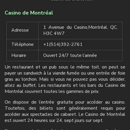
Casino de Montréal
1 Avenue du Casino,Montréal, QC,
Adresse
H3C 4W7
Téléphone
+1(514)392-2761
Horaire
Ouvert 24/7 toute l’année
Un restaurant et un pub sous le même toit, on peut se
payer un sandwich à la viande fumée ou une entrée de foie
gras au torchon. Mais si vous ne pouvez pas vous décider,
allez au buffet. Les restaurants et les bars du Casino de
Montréal couvrent toutes les gammes de prix.
On dispose de l’entrée gratuite pour accéder au casino.
Toutefois, des billets sont généralement requis pour
accéder aux spectacles de cabaret. Le Casino de Montréal
est ouvert 24 heures sur 24, sept jours sur sept.