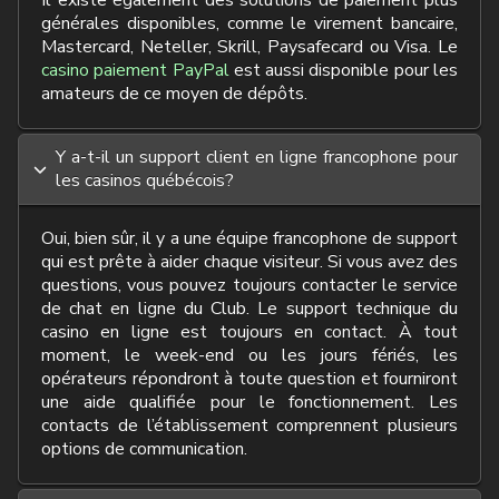
Il existe également des solutions de paiement plus
générales disponibles, comme le virement bancaire,
Mastercard, Neteller, Skrill, Paysafecard ou Visa. Le
casino paiement PayPal
est aussi disponible pour les
amateurs de ce moyen de dépôts.
Y a-t-il un support client en ligne francophone pour
les casinos québécois?
Oui, bien sûr, il y a une équipe francophone de support
qui est prête à aider chaque visiteur. Si vous avez des
questions, vous pouvez toujours contacter le service
de chat en ligne du Club. Le support technique du
casino en ligne est toujours en contact. À tout
moment, le week-end ou les jours fériés, les
opérateurs répondront à toute question et fourniront
une aide qualifiée pour le fonctionnement. Les
contacts de l’établissement comprennent plusieurs
options de communication.