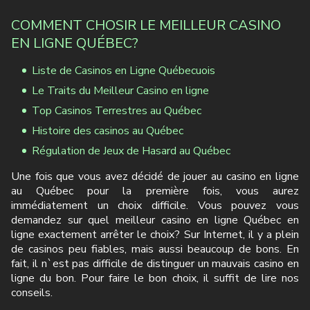
COMMENT CHOSIR LE MEILLEUR CASINO
EN LIGNE QUÉBEC?
Liste de Casinos en Ligne Québecuois
Le Traits du Meilleur Casino en ligne
Top Casinos Terrestres au Québec
Histoire des casinos au Québec
Régulation de Jeux de Hasard au Québec
Une fois que vous avez décidé de jouer au casino en ligne
au Québec pour la première fois, vous aurez
immédiatement un choix difficile. Vous pouvez vous
demandez sur quel meilleur casino en ligne Québec en
ligne exactement arrêter le choix? Sur Internet, il y a plein
de casinos peu fiables, mais aussi beaucoup de bons. En
fait, il n`est pas difficile de distinguer un mauvais casino en
ligne du bon. Pour faire le bon choix, il suffit de lire nos
conseils.