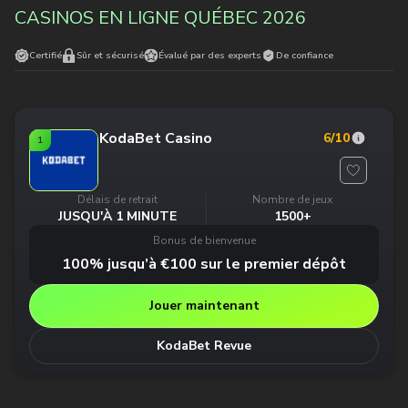
CASINOS EN LIGNE QUÉBEC 2026
Certifié
Sûr et sécurisé
Évalué par des experts
De confiance
KodaBet Casino
6
/10
1
Délais de retrait
Nombre de jeux
JUSQU'À 1 MINUTE
1500+
Bonus de bienvenue
100% jusqu’à €100 sur le premier dépôt
Jouer maintenant
KodaBet Revue