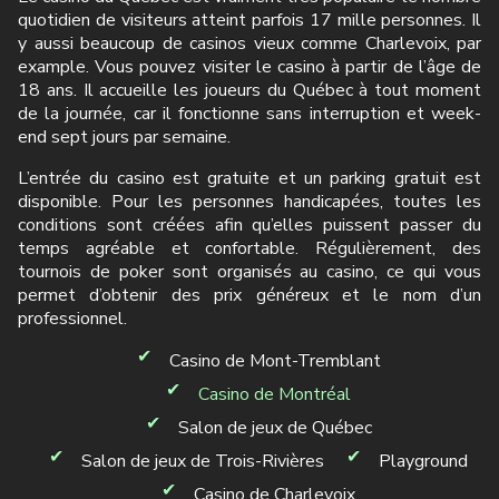
quotidien de visiteurs atteint parfois 17 mille personnes. Il
y aussi beaucoup de casinos vieux comme Charlevoix, par
example. Vous pouvez visiter le casino à partir de l’âge de
18 ans. Il accueille les joueurs du Québec à tout moment
de la journée, car il fonctionne sans interruption et week-
end sept jours par semaine.
L’entrée du casino est gratuite et un parking gratuit est
disponible. Pour les personnes handicapées, toutes les
conditions sont créées afin qu’elles puissent passer du
temps agréable et confortable. Régulièrement, des
tournois de poker sont organisés au casino, ce qui vous
permet d’obtenir des prix généreux et le nom d’un
professionnel.
Casino de Mont-Tremblant
Casino de Montréal
Salon de jeux de Québec
Salon de jeux de Trois-Rivières
Playground
Casino de Charlevoix