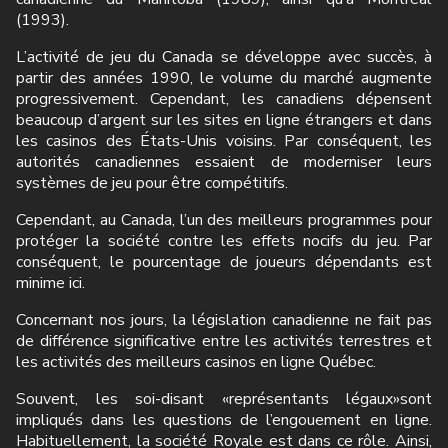
(1993).
L’activité de jeu du Canada se développe avec succès, à
partir des années 1990, le volume du marché augmente
progressivement. Cependant, les canadiens dépensent
beaucoup d’argent sur les sites en ligne étrangers et dans
les casinos des États-Unis voisins. Par conséquent, les
autorités canadiennes essaient de moderniser leurs
systèmes de jeu pour être compétitifs.
Cependant, au Canada, l’un des meilleurs programmes pour
protéger la société contre les effets nocifs du jeu. Par
conséquent, le pourcentage de joueurs dépendants est
minime ici.
Concernant nos jours, la législation canadienne ne fait pas
de différence significative entre les activités terrestres et
les activités des meilleurs casinos en ligne Québec.
Souvent, les soi-disant «représentants légaux»sont
impliqués dans les questions de l’engouement en ligne.
Habituellement, la société Royale est dans ce rôle. Ainsi,